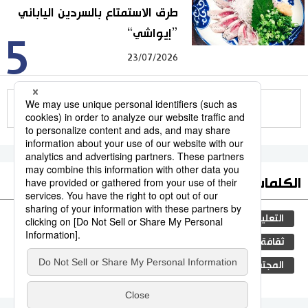
طرق الاستمتاع بالسردين الياباني
”إيواشي“
5
23/07/2026
للمزيد
الكلمات الأكثر بحثا
التعليم الياباني
الأنشطة
المرحلة الابتدائية
ثقافة
اليابان
جيجي برس
مجتمع
فن
المجتمع الياباني
سياسة