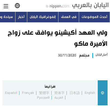
أحدث الموضوعات
في العمق
إنفوغرافيك اليابان
أخبار
سياحة و
日本語
English
ولي العهد أكيشينو يوافق على زواج
الأميرة ماكو
简体字
أحدث الموضوعات
أخبار اليابان
مجتمع
30/11/2020
繁體字
في العمق
Français
إنفوغرافيك اليابان
Español
اقرأ أيضاً
أخبار
Español
Français
繁體字
简体字
日本語
English
Русский
العربية
Русский
سياحة وسفر