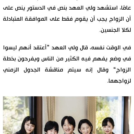
عامًا، استشهد ولي العهد بنص في الدستور ينص على
اقتصاد
المطبخ الياباني
أن الزواج يجب أن يقوم فقط على الموافقة المتبادلة
مجتمع
لكلا الجنسين.
ثقافة
في الوقت نفسه، قال ولي العهد ”أعتقد أنهم ليسوا
في وضع يفهم فيه الكثير من الناس ويفرحون بخطة
لايف ستايل
الزواج“ وقال إنه سيتم مناقشة الجدول الزمني
طوكيو
لزواجهما.
إعلان