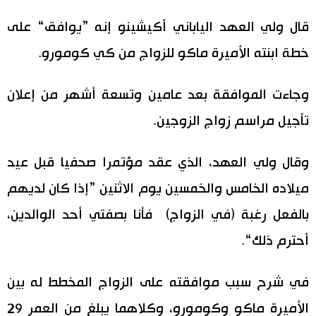
اليابان في فيديو
قال ولي العهد الياباني أكيشينو إنه ”يوافق“ على
خطة ابنته الأميرة ماكو للزواج من كي كومورو.
مانغا وأنيمي
وجاءت الموافقة بعد عامين وتسعة أشهر من إعلان
علوم وتكنولوجيا
تأجيل مراسم زواج الزوجين.
الأقسام
وقال ولي العهد، الذي عقد مؤتمرا صحفيا قبل عيد
صور
الأكثر تفاعلا
ميلاده الخامس والخمسين يوم الاثنين ”إذا كان لديهم
بالفعل رغبة (في الزواج) فأنا بصفتي أحد الوالدين،
أشخاص
اللغة اليابانية
تواصل معنا
أحترم ذلك“.
تجارب وآراء
موسوعة اليابان
في شرح سبب موافقته على الزواج المخطط له بين
سياسة
هو وهي
الأميرة ماكو وكومورو، وكلاهما يبلغ من العمر 29