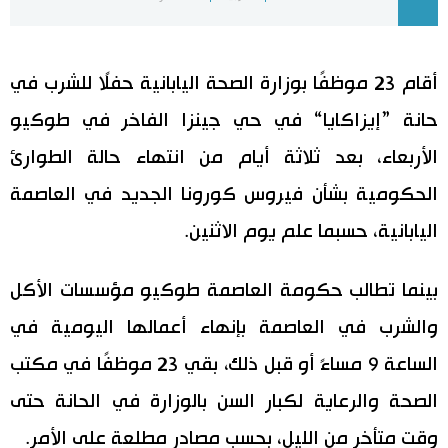
اليابان في فيديو
أقام 23 موظفًا بوزارة الصحة اليابانية حفلًا للشرب في
مانغا وأنيمي
حانة ”إيزاكايا“ في حي جينزا الفاخر في طوكيو
علوم وتكنولوجيا
الأربعاء، بعد ثلاثة أيام من انتهاء حالة الطوارئ
الحكومية بشأن فيروس كورونا الجديد في العاصمة
الأقسام
اليابانية، حسبما علم يوم الاثنين.
صور
الأكثر تفاعلا
بينما تطالب حكومة العاصمة طوكيو مؤسسات الأكل
أشخاص
اللغة اليابانية
تواصل معنا
والشرب في العاصمة بإنهاء أعمالها اليومية في
الساعة 9 مساءً أو قبل ذلك، بقي 23 موظفًا في مكتب
تجارب وآراء
موسوعة اليابان
الصحة والرعاية لكبار السن بالوزارة في الحانة حتى
سياسة
هو وهي
وقت متأخر من الليل، بحسب مصادر مطلعة على الأمر.