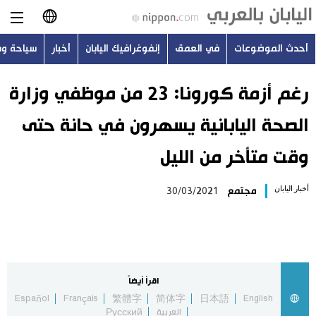
أحدث الموضوعات
في العمق
إنفوغرافيك اليابان
أخبار
سياحة و
日本語
English
رغم أزمة كورونا: 23 من موظفي وزارة
الصحة اليابانية يسهرون في حانة حتى
简体字
أحدث الموضوعات
وقت متأخر من الليل
繁體字
في العمق
أخبار اليابان
مجتمع
30/03/2021
Français
إنفوغرافيك اليابان
Español
أخبار
Русский
اقرأ أيضاً
سياحة وسفر
Español
Français
繁體字
简体字
日本語
English
العربية
Русский