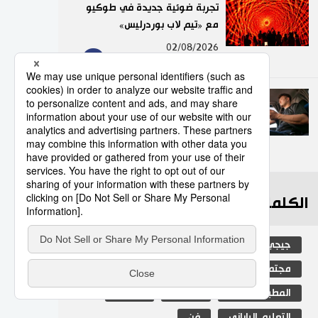
تجربة ضوئية جديدة في طوكيو
مع «تيم لاب بوردرليس»
9
02/08/2026
عدد قياسي لحوادث المرور
الناجمة عن استخدام الهواتف
الذكية في اليابان
10
10/07/2026
الكلمات الأكثر بحثا
جيجي برس
اليابان
ثقافة
مجتمع
المجتمع الياباني
المطبخ الياباني
سياسة
اقتصاد
التعليم الياباني
فن