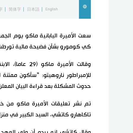
字
简体字
日本語
English
سعت الأميرة اليابانية ماكو يوم الج
كي كومورو بشأن فضيحة مالية تورطت ف
وقالت الأميرة ما
للإمبراطور ناروهيتو: ”سأكون ممتنة
حدوث المشكلة بعد قراءة البيان المعلن
تم نشر تعليقات الأميرة ماكو من خلال
تاكاهارو كاتشي، السيد الكبير في منز
وقال كاتشي إنه يبدو أن ولي العهد 