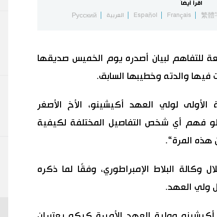
اقرأ أيضاً
繁體
Français
Español
العربية
Русский
معة للتفاهم لبيان أصدره يوم الخميس صديقها
يها والدته وخطيبها السابق.
كو (29 عاما)، الابنة الأولى لولي العهد أكيشينو، الأخ الأصغر
 لو فهم أي شخص التفاصيل المختلفة لكيفية
 هذه المرة“.
 وكالة البلاط الإمبراطوري، وفقًا لما ذكره
ل ولي العهد.
أكيشينو وولية العهد الأميرة كيكو يعتبران