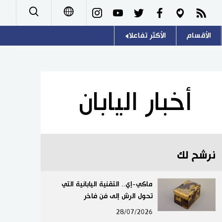
الأقسام
الأكثر تفاعلا
日本語
صور
اللغة اليابانية
English
أشخاص
موسوعة اليابان
简体字
أخبار اليابان
تجارب وآراء
هو وهي
繁體字
سياسة
المطبخ الياباني
Français
نرشح لك
اقتصاد
Español
مجتمع
ماكي-إي.. التقنية اليابانية التي
Русский
تحول الرش إلى فن فاخر
ثقافة
28/07/2026