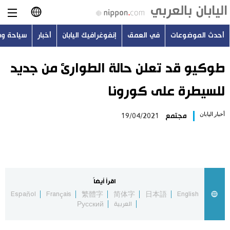
أحدث الموضوعات
في العمق
إنفوغرافيك اليابان
أخبار
سياحة و
日本語
English
طوكيو قد تعلن حالة الطوارئ من جديد
للسيطرة على كورونا
简体字
أحدث الموضوعات
أخبار اليابان
مجتمع
19/04/2021
繁體字
في العمق
Français
إنفوغرافيك اليابان
Español
اقرأ أيضاً
أخبار
Español
Français
繁體字
简体字
日本語
English
Русский
العربية
Русский
سياحة وسفر