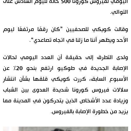
اليومي لفيروس كورونا 500 حالة لليوم السادس على
اقتصاد
التوالي.
المطبخ الياباني
مجتمع
وقالت كويكي للصحفيين ”كان رقمًا مرتفعًا ليوم
الأحد ويظهر أننا ما زلنا في اتجاه تصاعدي“.
ثقافة
ولدى التطرق إلى حقيقة أن العدد اليومي لحالات
لايف ستايل
الإصابة الجديدة في طوكيو ارتفع بنحو 20% عن
طوكيو
الأسبوع السابق، كررت كويكي قلقها بشأن انتشار
سلالات فيروس كورونا شديدة العدوى بين الشباب
إعلان
وزيادة عدد الأشخاص الذين يتحركون في المدينة مما
يزيد من خطورة الإصابة بالفيروس.