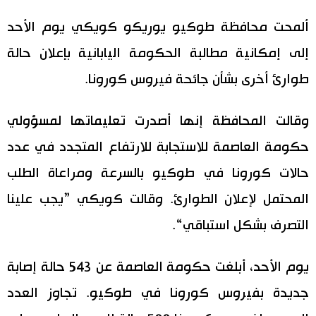
اليابان في فيديو
ألمحت محافظة طوكيو يوريكو كويكي يوم الأحد
إلى إمكانية مطالبة الحكومة اليابانية بإعلان حالة
مانغا وأنيمي
طوارئ أخرى بشأن جائحة فيروس كورونا.
علوم وتكنولوجيا
وقالت المحافظة إنها أصدرت تعليماتها لمسؤولي
الأقسام
حكومة العاصمة للاستجابة للارتفاع المتجدد في عدد
حالات كورونا في طوكيو بالسرعة ومراعاة الطلب
صور
الأكثر تفاعلا
المحتمل لإعلان الطوارئ. وقالت كويكي ”يجب علينا
أشخاص
التصرف بشكل استباقي“.
اللغة اليابانية
تواصل معنا
تجارب وآراء
موسوعة اليابان
يوم الأحد، أبلغت حكومة العاصمة عن 543 حالة إصابة
جديدة بفيروس كورونا في طوكيو. تجاوز العدد
سياسة
هو وهي