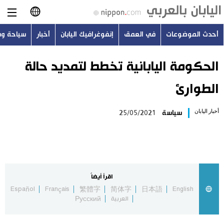
أحدث الموضوعات
في العمق
إنفوغرافيك اليابان
أخبار
سياحة و
日本語
English
الحكومة اليابانية تخطط لتمديد حالة
الطوارئ
简体字
أحدث الموضوعات
أخبار اليابان
سياسة
25/05/2021
繁體字
في العمق
Français
إنفوغرافيك اليابان
Español
اقرأ أيضاً
أخبار
Español
Français
繁體字
简体字
日本語
English
Русский
العربية
Русский
سياحة وسفر