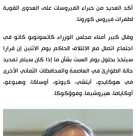
أكد العديد من خبراء الفيروسات على العدوى القوية
اقتصاد
المطبخ الياباني
لطفرات فيروس كورونا.
مجتمع
وقال كبير أمناء مجلس الوزراء كاتسونوبو كاتو في
ثقافة
اجتماع اتصال مع الائتلاف الحاكم يوم الاثنين إن قرارا
سيتخذ بحلول يوم السبت بشأن ما إذا كان سيتم تمديد
لايف ستايل
حالة الطوارئ في العاصمة والمحافظات الثماني الأخرى
طوكيو
في هوكايدو، آيتشي، كيوتو، أوساكا، وهيوغو،
أوكاياما، هيروشيما، وفوؤكوكا.
إعلان