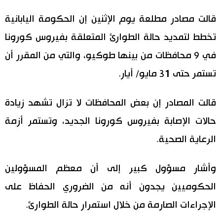
اليابان في فيديو
قالت مصادر مطلعة يوم الإثنين إن الحكومة اليابانية
تخطط لتمديد حالة الطوارئ المتعلقة بفيروس كورونا
مانغا وأنيمي
في 9 محافظات من بينها طوكيو، والتي من المقرر أن
علوم وتكنولوجيا
تستمر حتى 31 مايو/ أيار.
الأقسام
قالت المصادر إن بعض المحافظات لا تزال تشهد زيادة
حالات الإصابة بفيروس كورونا الجديد، وتستمر أزمة
صور
الأكثر تفاعلا
الرعاية الصحية.
أشخاص
اللغة اليابانية
تواصل معنا
وأشار مسؤول كبير إلى أن معظم المسؤولين
تجارب وآراء
موسوعة اليابان
الحكوميين يجدون أنه من الضروري الحفاظ على
الإجراءات الصارمة من خلال استمرار حالة الطوارئ.
سياسة
هو وهي