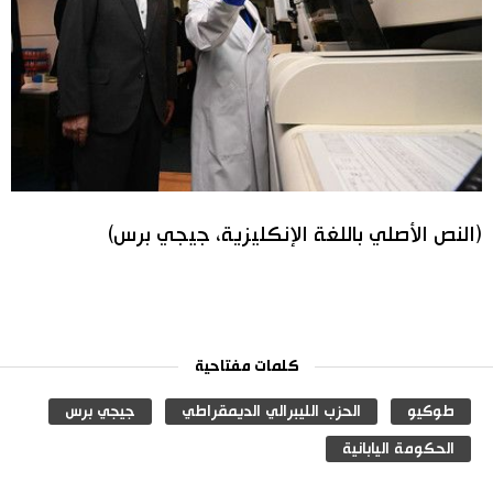
(النص الأصلي باللغة الإنكليزية، جيجي برس)
كلمات مفتاحية
طوكيو
الحزب الليبرالي الديمقراطي
جيجي برس
الحكومة اليابانية