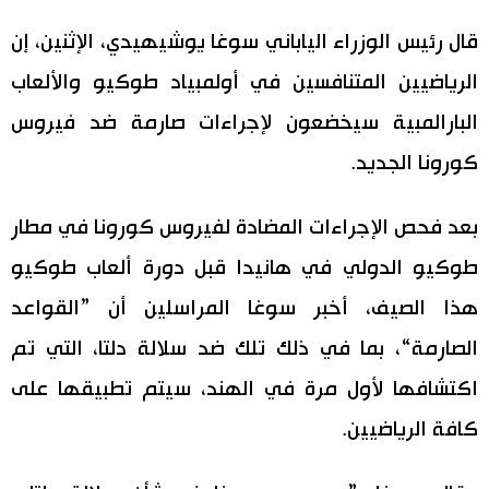
اليابان في فيديو
قال رئيس الوزراء الياباني سوغا يوشيهيدي، الإثنين، إن
الرياضيين المتنافسين في أولمبياد طوكيو والألعاب
مانغا وأنيمي
البارالمبية سيخضعون لإجراءات صارمة ضد فيروس
علوم وتكنولوجيا
كورونا الجديد.
الأقسام
بعد فحص الإجراءات المضادة لفيروس كورونا في مطار
طوكيو الدولي في هانيدا قبل دورة ألعاب طوكيو
صور
الأكثر تفاعلا
هذا الصيف، أخبر سوغا المراسلين أن ”القواعد
أشخاص
الصارمة“، بما في ذلك تلك ضد سلالة دلتا، التي تم
اللغة اليابانية
تواصل معنا
اكتشافها لأول مرة في الهند، سيتم تطبيقها على
تجارب وآراء
موسوعة اليابان
كافة الرياضيين.
سياسة
هو وهي