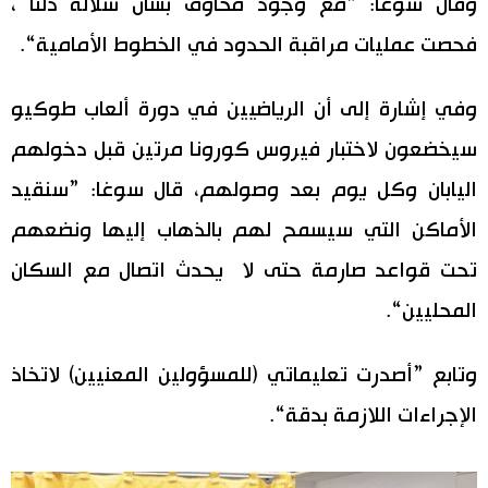
وقال سوغا: ”مع وجود مخاوف بشأن سلالة دلتا ،
اقتصاد
فحصت عمليات مراقبة الحدود في الخطوط الأمامية“.
المطبخ الياباني
مجتمع
وفي إشارة إلى أن الرياضيين في دورة ألعاب طوكيو
سيخضعون لاختبار فيروس كورونا مرتين قبل دخولهم
ثقافة
اليابان وكل يوم بعد وصولهم، قال سوغا: ”سنقيد
الأماكن التي سيسمح لهم بالذهاب إليها ونضعهم
لايف ستايل
تحت قواعد صارمة حتى لا يحدث اتصال مع السكان
طوكيو
المحليين“.
إعلان
وتابع ”أصدرت تعليماتي (للمسؤولين المعنيين) لاتخاذ
الإجراءات اللازمة بدقة“.