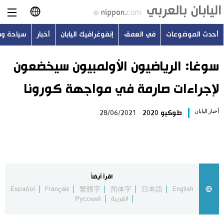
أحدث الموضوعات
في العمق
إنفوغرافيك اليابان
أخبار
سياحة و
日本語
English
سوغا: الرياضيون الأولمبيون سيخضعون
لإجراءات صارمة في مواجهة كورونا
简体字
أحدث الموضوعات
أخبار اليابان
طوكيو 2020
28/06/2021
繁體字
في العمق
Français
إنفوغرافيك اليابان
Español
اقرأ أيضاً
أخبار
Español
Français
繁體字
简体字
日本語
English
Русский
العربية
Русский
سياحة وسفر