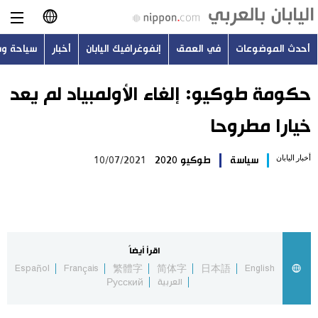
أحدث الموضوعات
في العمق
إنفوغرافيك اليابان
أخبار
سياحة و
日本語
English
حكومة طوكيو: إلغاء الأولمبياد لم يعد
خيارا مطروحا
简体字
أحدث الموضوعات
أخبار اليابان
سياسة
طوكيو 2020
10/07/2021
繁體字
في العمق
Français
إنفوغرافيك اليابان
Español
اقرأ أيضاً
أخبار
Español
Français
繁體字
简体字
日本語
English
Русский
العربية
Русский
سياحة وسفر