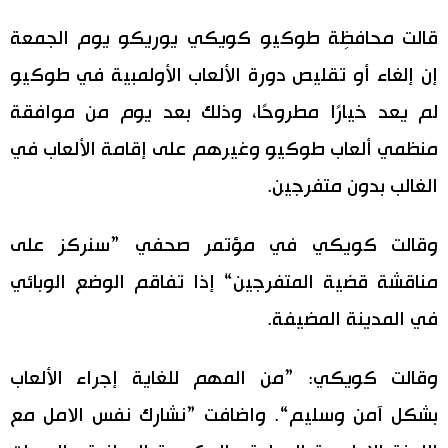
اليابان في فيديو
قالت محافظِة طوكيو كويكي يوريكو يوم الجمعة
إن إلغاء أو تقليص دورة الألعاب الأولمبية في طوكيو
مانغا وأنيمي
لم يعد خيارًا مطروحًا، وذلك بعد يوم من موافقة
علوم وتكنولوجيا
منظمي ألعاب طوكيو وغيرهم على إقامة الألعاب في
الغالب بدون متفرجين.
الأقسام
وقالت كويكي في مؤتمر صحفي ”سنركز على
صور
الأكثر تفاعلا
مناقشة قضية المتفرجين“ إذا تفاقم الوضع الوبائي
أشخاص
في المدينة المضيفة.
اللغة اليابانية
تواصل معنا
تجارب وآراء
موسوعة اليابان
وقالت كويكي: ”من المهم للغاية إجراء الألعاب
بشكل آمن وسليم“. واضافت ”نشارك نفس الامل مع
سياسة
هو وهي