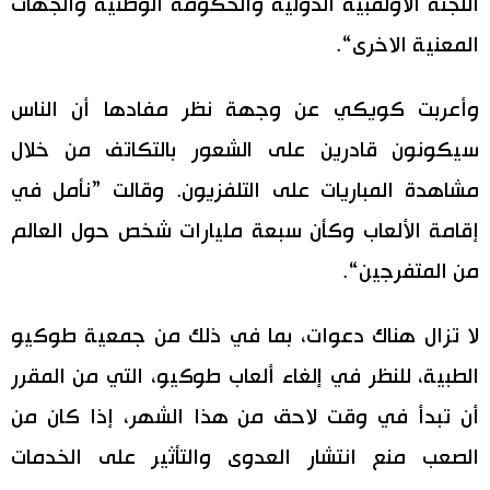
اللجنة الاولمبية الدولية والحكومة الوطنية والجهات
اقتصاد
المعنية الاخرى“.
المطبخ الياباني
مجتمع
وأعربت كويكي عن وجهة نظر مفادها أن الناس
سيكونون قادرين على الشعور بالتكاتف من خلال
ثقافة
مشاهدة المباريات على التلفزيون. وقالت ”نأمل في
إقامة الألعاب وكأن سبعة مليارات شخص حول العالم
لايف ستايل
من المتفرجين“.
طوكيو
لا تزال هناك دعوات، بما في ذلك من جمعية طوكيو
إعلان
الطبية، للنظر في إلغاء ألعاب طوكيو، التي من المقرر
أن تبدأ في وقت لاحق من هذا الشهر، إذا كان من
الصعب منع انتشار العدوى والتأثير على الخدمات