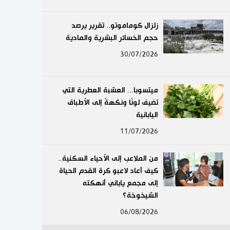
لايف ستايل
زلزال كوماموتو.. تقرير يرصد
حجم الخسائر البشرية والمادية
طوكيو
30/07/2026
إعلان
ميتسوبا... العشبة العطرية التي
تضيف لونًا ونكهةً إلى الأطباق
اليابانية
11/07/2026
من الملاعب إلى الأحياء السكنية..
كيف أعاد لاعبو كرة القدم الحياة
إلى مجمع ياباني أنهكته
الشيخوخة؟
06/08/2026