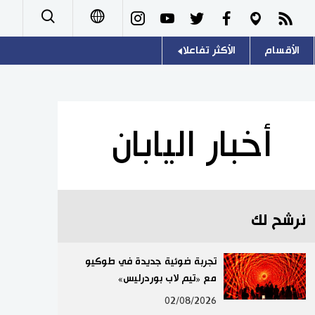
الأقسام
الأكثر تفاعلا
日本語
صور
اللغة اليابانية
English
أشخاص
موسوعة اليابان
简体字
أخبار اليابان
تجارب وآراء
هو وهي
繁體字
سياسة
المطبخ الياباني
Français
نرشح لك
اقتصاد
Español
مجتمع
تجربة ضوئية جديدة في طوكيو
Русский
مع «تيم لاب بوردرليس»
ثقافة
02/08/2026