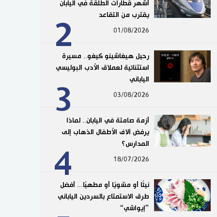
أشهر قطارات الطلقة في اليابان
يقترب من التقاعد
2
01/08/2026
رحيل هيغاشينو كيغو.. مسيرة
استثنائية لعملاق الأدب البوليسي
الياباني
3
03/08/2026
أزمة صامتة في اليابان.. لماذا
يرفض آلاف الأطفال الذهاب إلى
المدارس؟
4
18/07/2026
نيئًا أو مشويًا أو مطهيًا... أفضل
طرق الاستمتاع بالسردين الياباني
”إيواشي“