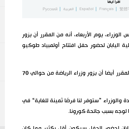
اقرأ أيضاً
繁體
Français
Español
العربية
Русский
لوزراء، يوم الأربعاء، أنه من المقرر أن يزور
ومنظمة دولية اليابان لحضور حفل افتتاح أولمبياد طوكيو
وقال كاتو في مؤتمر صحفي إنه من المقرر أيضا أن يزور وزراء الرياضة من حوالي 70
ة والوزراء ”ستوفر لنا فرصًا ثمينة للغاية“ في
 لوجه بسبب جائحة كورونا.
يابان لحضور الحفل سيكون أقل بكثير مما كان