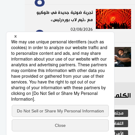
تجربة ضوئية جديدة في طوكيو
مع «تيم لاب بوردرليس»
9
02/08/2026
عدد قياسي لحوادث المرور
الناجمة عن استخدام الهواتف
الذكية في اليابان
10
10/07/2026
الكلمات الأكثر بحثا
مجتمع
التعليم الياباني
اللغة اليابانية
صحة وطب
التعليم
الأمراض
العمل
الجنس
طوكيو