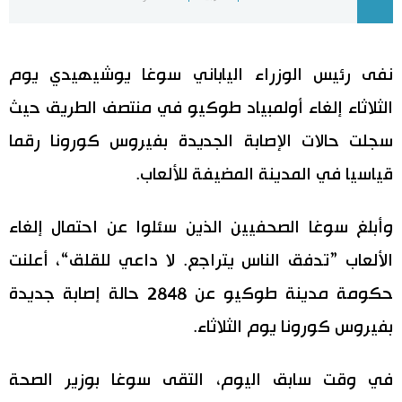
اليابان في فيديو
نفى رئيس الوزراء الياباني سوغا يوشيهيدي يوم
مانغا وأنيمي
الثلاثاء إلغاء أولمبياد طوكيو في منتصف الطريق حيث
علوم وتكنولوجيا
سجلت حالات الإصابة الجديدة بفيروس كورونا رقما
قياسيا في المدينة المضيفة للألعاب.
الأقسام
وأبلغ سوغا الصحفيين الذين سئلوا عن احتمال إلغاء
صور
الأكثر تفاعلا
الألعاب ”تدفق الناس يتراجع. لا داعي للقلق“، أعلنت
أشخاص
اللغة اليابانية
تواصل معنا
حكومة مدينة طوكيو عن 2848 حالة إصابة جديدة
بفيروس كورونا يوم الثلاثاء.
تجارب وآراء
موسوعة اليابان
في وقت سابق اليوم، التقى سوغا بوزير الصحة
سياسة
هو وهي