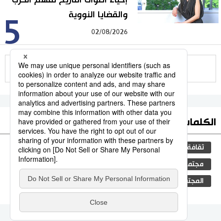
والقضايا النووية
5
02/08/2026
للمزيد
الكلمات الأكثر بحثا
ثقافة
المطبخ الياباني
اليابان
جيجي برس
مجتمع
التعليم الياباني
الكاكي
المجتمع الياباني
طوكيو
الجنس