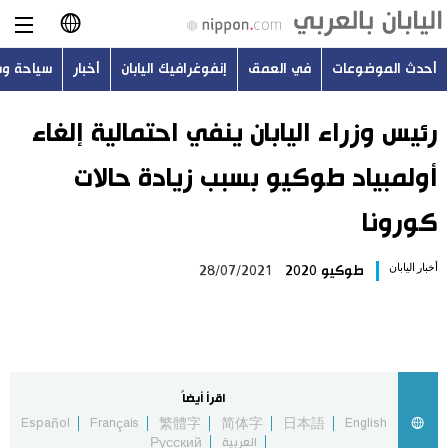
أحدث الموضوعات
في العمق
إنفوغرافيك اليابان
أخبار
سياحة و
日本語
English
رئيس وزراء اليابان ينفي احتمالية إلغاء
أولمبياد طوكيو بسبب زيادة حالات
简体字
أحدث الموضوعات
كورونا
繁體字
في العمق
أخبار اليابان
طوكيو 2020
28/07/2021
Français
إنفوغرافيك اليابان
Español
أخبار
Русский
اقرأ أيضاً
سياحة وسفر
Español
Français
繁體字
简体字
日本語
English
العربية
Русский