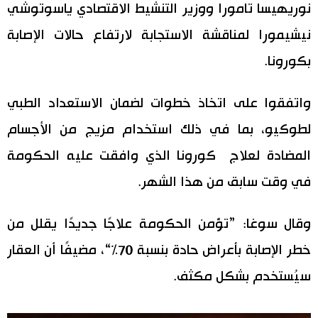
نوريهيسا تامورا ووزير التنشيط الاقتصادي ياسوتوشي
اقتصاد
المطبخ الياباني
نيشيمورا لمناقشة الاستجابة لارتفاع حالات الإصابة
بكورونا.
مجتمع
واتفقوا على اتخاذ خطوات لضمان الاستعداد الطبي
ثقافة
لطوكيو، بما في ذلك استخدام مزيج من الأجسام
لايف ستايل
المضادة لعلاج كورونا الذي وافقت عليه الحكومة
في وقت سابق من هذا الشهر.
طوكيو
وقال سوغا: ”تؤمن الحكومة علاجًا جديدًا يقلل من
إعلان
خطر الإصابة بأعراض حادة بنسبة 70%“، مضيفًا أن العقار
سيُستخدم بشكل مكثف.