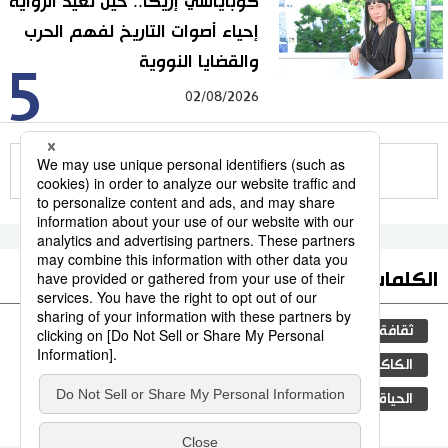
كوباياشي إريكا.. حين تعيد الرواية
إحياء أصوات التاريخ لفهم الحرب
والقضايا النووية
5
02/08/2026
للمزيد
الكلمات الأكثر بحثا
ثقافة
المطبخ الياباني
اليابان
جيجي برس
الكاكي
التعليم الياباني
البيئة
التكنولوجيا
الحياة البرية
بيئة