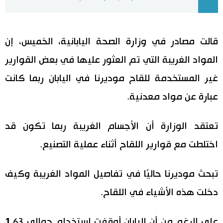
اليابان في فيديو
قالت مصادر في وزارة الصحة اليابانية، الخميس، إن
مانغا وأنيمي
المواد الغريبة التي تم العثور عليها في بعض القوارير
علوم وتكنولوجيا
غير المستخدمة للقاح موديرنا في اليابان ربما كانت
عبارة عن مواد معدنية.
الأقسام
تعتقد الوزارة أن الأجسام الغريبة ربما تكون قد
صور
الأكثر تفاعلا
اختلطت مع قوارير اللقاح أثناء عملية التصنيع.
أشخاص
اللغة اليابانية
تواصل معنا
تبحث موديرنا حاليًا في تفاصيل المواد الغريبة وكيف
تجارب وآراء
موسوعة اليابان
دخلت هذه الأشياء في اللقاح.
سياسة
هو وهي
على الرغم من أن اليابان أوقفت استخدام حوالي 1.63