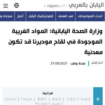
أحدث الموضوعات
في العمق
إنفوغرافيك اليابان
أخبار
سياحة و
日本語
English
وزارة الصحة اليابانية: المواد الغريبة
الموجودة في لقاح موديرنا قد تكون
简体字
أحدث الموضوعات
معدنية
繁體字
في العمق
أخبار اليابان
صحة وطب
27/08/2021
Français
إنفوغرافيك اليابان
Español
أخبار
Русский
اقرأ أيضاً
سياحة وسفر
Español
Français
繁體字
简体字
日本語
English
العربية
Русский