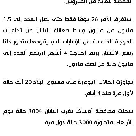
المعدية للغاية من الفيروس.
اقتصاد
المطبخ الياباني
استغرق الأمر 26 يومًا فقط حتى يصل العدد إلى 1.5
مجتمع
مليون من مليون وسط معاناة اليابان من تداعيات
الموجة الخامسة من الإصابات التي يقودها متحور دلتا
ثقافة
رسع الانتشار، بينما احتاجت 4 أشهر ليرتفع العدد إلى
مليون حالة من نصف مليون.
لايف ستايل
طوكيو
تجاوزت الحالات اليومية على مستوى البلاد 20 ألف حالة
لأول مرة منذ 4 أيام.
إعلان
سجلت محافظة أوساكا بغرب اليابان 3004 حالة يوم
الأربعاء، متجاوزة 3000 حالة لأول مرة.