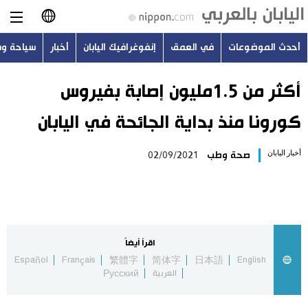
أحدث الموضوعات
في العمق
إنفوغرافيك اليابان
أخبار
سياحة و
日本語
English
أكثر من 1.5مليون إصابة بفيروس
كورونا منذ بداية الجائحة في اليابان
简体字
أحدث الموضوعات
أخبار اليابان
صحة وطب
02/09/2021
繁體字
في العمق
Français
إنفوغرافيك اليابان
Español
اقرأ أيضاً
أخبار
Español
Français
繁體字
简体字
日本語
English
Русский
العربية
Русский
سياحة وسفر