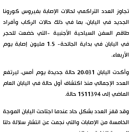
اليابان في فيديو
تجاوز العدد التراكمي لحالات الإصابة بفيروس كورونا
الجديد في اليابان، بما في ذلك حالات الركاب وأفراد
مانغا وأنيمي
طاقم السفن السياحية الأجنبية -التي خضعت للحجر
علوم وتكنولوجيا
في اليابان في بداية الجائحة- 1.5 مليون إصابة يوم
الأربعاء.
الأقسام
وأكدت اليابان 20،031 حالة جديدة يوم أمس، ليرتفع
صور
الأكثر تفاعلا
العدد الإجمالي منذ اكتشاف أول حالة في اليابان العام
أشخاص
الماضي إلى 1511394 حالة.
اللغة اليابانية
تواصل معنا
تجارب وآراء
موسوعة اليابان
وقد قفز العدد بشكل حاد عندما اجتاحت اليابان الموجة
الخامسة من الإصابات والتي نجمت عن انتشار سلالة دلتا
سياسة
هو وهي