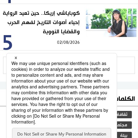
كوباياشي إريكا.. حين تعيد الرواية
إحياء أصوات التاريخ لفهم الحرب
والقضايا النووية
5
02/08/2026
للمزيد
الكلمات الأكثر بحثا
ثقافة
المطبخ الياباني
اليابان
جيجي برس
مجتمع
البيئة
التكنولوجيا
الحياة البرية
بيئة
الكاكي