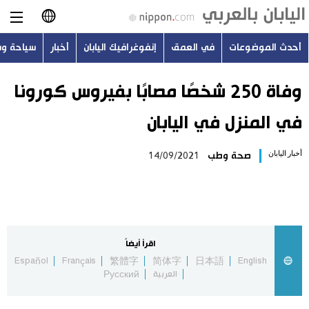
أحدث الموضوعات
في العمق
إنفوغرافيك اليابان
أخبار
سياحة و
日本語
English
وفاة 250 شخصًا مصابًا بفيروس كورونا
في المنزل في اليابان
简体字
أحدث الموضوعات
أخبار اليابان
صحة وطب
14/09/2021
繁體字
في العمق
Français
إنفوغرافيك اليابان
Español
اقرأ أيضاً
أخبار
Español
Français
繁體字
简体字
日本語
English
Русский
العربية
Русский
سياحة وسفر