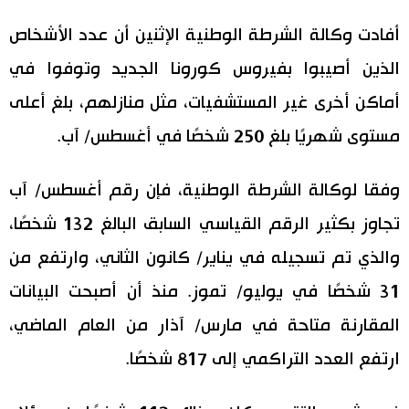
اليابان في فيديو
أفادت وكالة الشرطة الوطنية الإثنين أن عدد الأشخاص
الذين أصيبوا بفيروس كورونا الجديد وتوفوا في
مانغا وأنيمي
أماكن أخرى غير المستشفيات، مثل منازلهم، بلغ أعلى
علوم وتكنولوجيا
مستوى شهريًا بلغ 250 شخصًا في أغسطس/ آب.
الأقسام
وفقا لوكالة الشرطة الوطنية، فإن رقم أغسطس/ آب
تجاوز بكثير الرقم القياسي السابق البالغ 132 شخصًا،
صور
الأكثر تفاعلا
والذي تم تسجيله في يناير/ كانون الثاني، وارتفع من
أشخاص
31 شخصًا في يوليو/ تموز. منذ أن أصبحت البيانات
اللغة اليابانية
تواصل معنا
المقارنة متاحة في مارس/ آذار من العام الماضي،
تجارب وآراء
موسوعة اليابان
ارتفع العدد التراكمي إلى 817 شخصًا.
سياسة
هو وهي