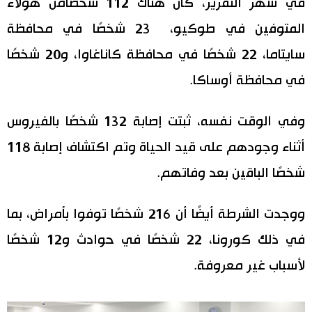
في شهر التقرير، كان هناك 112 شخصًامن هؤلاء
اقتصاد
المتوفين في طوكيو، 23 شخصًا في محافظة
المطبخ الياباني
سايتاما، 22 شخصًا في محافظة كاناغاوا، و20 شخصًا
مجتمع
في محافظة أوساكا.
ثقافة
وفي الوقت نفسه، ثبتت إصابة 132 شخصًا بالفيروس
أثناء وجودهم على قيد الحياة وتم اكتشاف إصابة 118
لايف ستايل
شخصًا الباقين بعد وفاتهم.
طوكيو
ووجدت الشرطة أيضًا أن 216 شخصًا توفوا بأمراض، بما
إعلان
في ذلك كورونا، 22 شخصًا في حوادث و12 شخصًا
لأسباب غير معروفة.