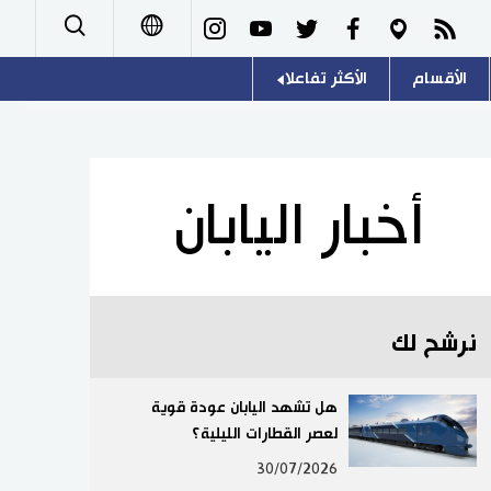
الأقسام
الأكثر تفاعلا
日本語
صور
اللغة اليابانية
English
أشخاص
موسوعة اليابان
简体字
أخبار اليابان
تجارب وآراء
هو وهي
繁體字
سياسة
المطبخ الياباني
Français
نرشح لك
اقتصاد
Español
مجتمع
هل تشهد اليابان عودة قوية
Русский
لعصر القطارات الليلية؟
ثقافة
30/07/2026