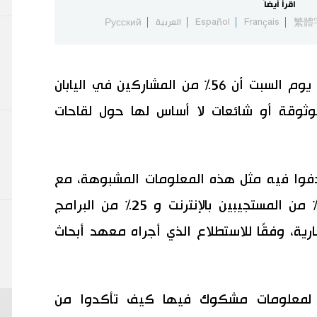
اقرأ أيضاً
繁體
Français
Español
العربية
Русский
أظهر استطلاع أجرته مؤسسة فكرية يوم السبت أن 56% من المشاركين في اليابان
وثوقة أو شائعات لا أساس لها حول لقاحات
فوا فيه مثل هذه المعلومات المشبوهة، مع
السماح بإجابات متعددة، استشهد 46% من المستجيبين بالإنترنت و 25% من البرامج
ارية، وفقًا للاستطلاع الذي أجراه معهد أبحاث
وا لمعلومات مشكوك فيها كيف تأكدوا من