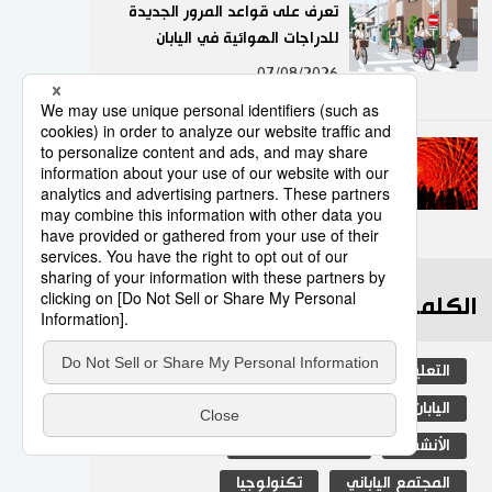
تعرف على قواعد المرور الجديدة
للدراجات الهوائية في اليابان
9
07/08/2026
تجربة ضوئية جديدة في طوكيو
مع «تيم لاب بوردرليس»
10
02/08/2026
الكلمات الأكثر بحثا
التعليم الياباني
ثقافة
جيجي برس
اليابان
المطبخ الياباني
مجتمع
الأنشطة
المرحلة الابتدائية
المجتمع الياباني
تكنولوجيا