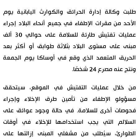
اليابان في فيديو
طلبت وكالة إدارة الحرائق والكوارث اليابانية يوم
الأحد من مقرات الإطفاء في جميع أنحاء البلاد إجراء
مانغا وأنيمي
عمليات تفتيش طارئة للسلامة على حوالي 30 ألف
علوم وتكنولوجيا
مبنى على مستوى البلاد بثلاثة طوابق أو أكثر بعد
الحريق المتعمد الذي وقع في أوساكا يوم الجمعة
الأقسام
ونتج عنه مصرع 24 شخصًا.
صور
الأكثر تفاعلا
من خلال عمليات التفتيش في الموقع، سيتحقق
أشخاص
مسؤولو الإطفاء من تأمين طرق الإخلاء وإجراء
اللغة اليابانية
تواصل معنا
فحوصات أخرى للسلامة. في حالة وجود عوائق على
تجارب وآراء
موسوعة اليابان
السلالم التي يجب استخدامها للإخلاء في أوقات
الطوارئ، سيُطلب من مشغلي المبنى إزالتها على
سياسة
هو وهي