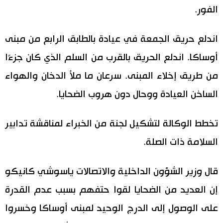
الفور.
اقتصاد
المطبخ الياباني
اندلع حريق الجمعة في عيادة بالطابق الرابع من مبنى
مجتمع
أوساكا. اندلع الحريق بالقرب من السلم الذي كان جزءًا
من طريق إخلاء المبنى. سرعان ما ملأ الدخان والهواء
ثقافة
الساخن العيادة ووحال دون هروب الضحايا.
لايف ستايل
تخطط الوكالة لتشكيل لجنة من الخبراء لمناقشة تدابير
طوكيو
السلامة ذات الصلة.
إعلان
قال وزير الشؤون الداخلية والاتصالات ياسوشي كانيكو
إن العديد من الضحايا لقوا حتفهم بسبب عدم القدرة
على الوصول إلى الدرج الوحيد لمبنى أوساكا وخسروا