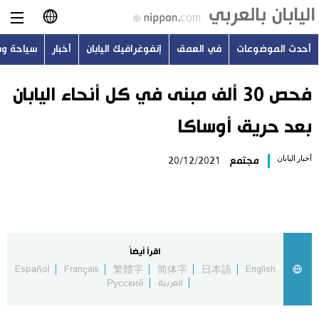
أحدث الموضوعات
في العمق
إنفوغرافيك اليابان
أخبار
سياحة و
日本語
English
فحص 30 ألف مبنى في كل أنحاء اليابان
بعد حريق أوساكا
简体字
أحدث الموضوعات
أخبار اليابان
مجتمع
20/12/2021
繁體字
في العمق
Français
إنفوغرافيك اليابان
Español
اقرأ أيضاً
أخبار
Español
Français
繁體字
简体字
日本語
English
Русский
العربية
Русский
سياحة وسفر