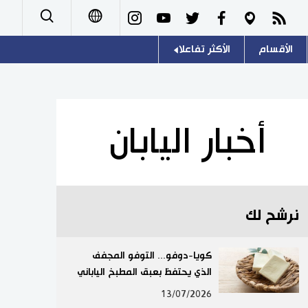
الأقسام
الأكثر تفاعلا
日本語
صور
اللغة اليابانية
English
أشخاص
موسوعة اليابان
简体字
أخبار اليابان
تجارب وآراء
هو وهي
繁體字
سياسة
المطبخ الياباني
Français
نرشح لك
اقتصاد
Español
مجتمع
كويا-دوفو... التوفو المجفف
Русский
الذي يحتفظ بعبق المطبخ الياباني
ثقافة
13/07/2026