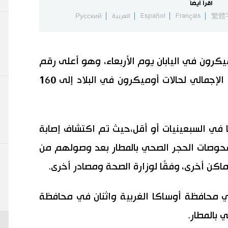
اقرأ أيضاً
繁體
Français
Español
العربية
Русский
ًا بمتحور أوميكرون في اليابان يوم الأربعاء، وهو أعلى رقم
محلي يومي مسجل، وبذلك يصل العدد الإجمالي لحالات أوميكرون في البلاد إلى 160
شخصًا، أثبت إصابة 68 شخصًا في السبعينيات أو أقل،حيث تم اكتشاف إصابة
فحوصات الحجر الصحي بالمطار بعد وصولهم من
أماكن أخرى، وفقًا لوزارة الصحة ومصادر أخرى.
 محافظة أوساكا الغربية واثنان في محافظة
 بالمطار.