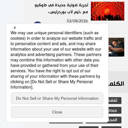
تجربة ضوئية جديدة في طوكيو
مع «تيم لاب بوردرليس»
9
02/08/2026
عدد قياسي لحوادث المرور
الناجمة عن استخدام الهواتف
الذكية في اليابان
10
10/07/2026
الكلمات الأكثر بحثا
ثقافة
اليابان
التعليم الياباني
جيجي برس
مجتمع
فن
المجتمع الياباني
المطبخ الياباني