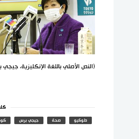
(النص الأصلي باللغة الإنكليزية، جيجي 
كلم
طوكيو
صحة
جيجي برس
كور