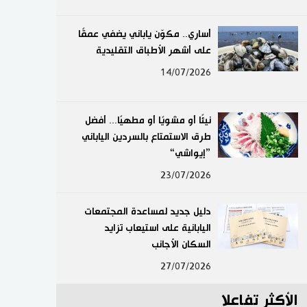
لايف ستايل
أساري.. مكوّن ياباني يضفي عمقًا
على أشهر الأطباق التقليدية
طوكيو
14/07/2026
إعلان
نيئًا أو مشويًا أو مطهيًا... أفضل
طرق الاستمتاع بالسردين الياباني
”إيواشي“
23/07/2026
دليل جديد لمساعدة المجتمعات
اليابانية على استيعاب تزايد
السكان الأجانب
27/07/2026
الأكثر تفاعلا