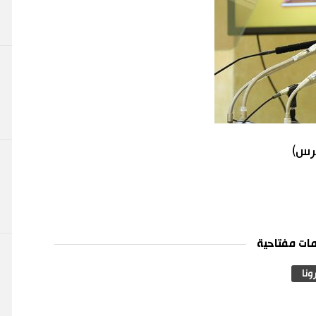
برس)
ات مفتاحية
ونا