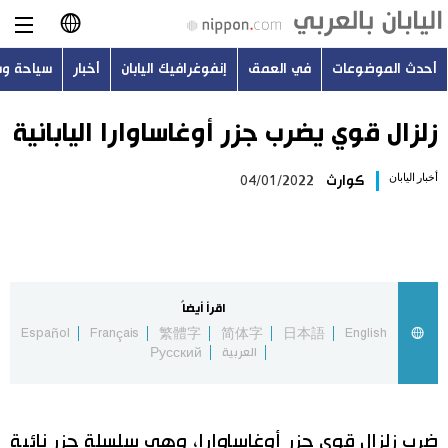
أحدث الموضوعات
في العمق
إنفوغرافيك اليابان
أخبار
سياحة و
日本語
English
زلزال قوي يضرب جزر أوغاساوارا اليابانية
简体字
أخبار اليابان
كوارث
04/01/2022
أحدث الموضوعات
繁體字
في العمق
Français
إنفوغرافيك اليابان
اقرأ أيضاً
Español
Español
Français
繁體字
简体字
日本語
English
العربية
Русский
أخبار
Русский
سياحة وسفر
ضرب زلزال قوي جزر أوغاساوارا، وهي سلسلة جزر نائية