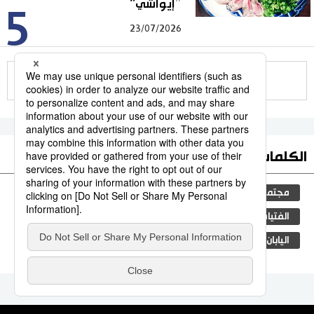
”إيواشي“
5
23/07/2026
للمزيد
الكلمات الأكثر بحثا
مجتمع
التعليم الياباني
الجنس
طوكيو
الفتيات
جيجي برس
ثقافة
المجتمع الياباني
اليابان
الجريمة