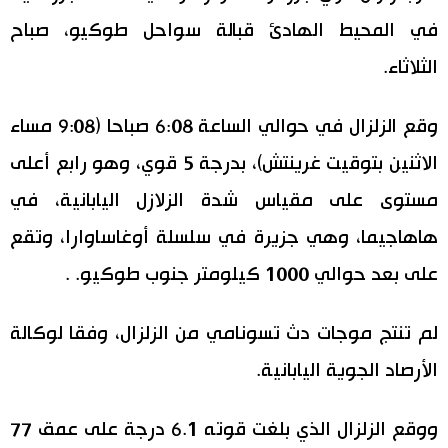
في المحيط الهادئ قبالة سواحل طوكيو، صباح
اليابان في فيديو
الثلاثاء.
مانغا وأنيمي
وقع الزلزال في حوالي الساعة 6:08 صباحا (9:08 مساء
علوم وتكنولوجيا
الاثنين بتوقيت غرينتش)، بدرجة 5 قوي، وهو رابع أعلى
مستوى على مقياس شدة الزلازل اليابانية، في
الأقسام
هاهاجيما، وهي جزيرة في سلسلة أوغاساوارا، وتقع
صور
الأكثر تفاعلا
على بعد حوالي 1000 كيلومتر جنوب طوكيو. .
أشخاص
اللغة اليابانية
تواصل معنا
لم تنتج موجات دث تسونامي من الزلزال، وفقا لوكالة
الأرصاد الجوية اليابانية.
تجارب وآراء
موسوعة اليابان
ووقع الزلزال الذي بلغت قوته 6.1 درجة على عمق 77
سياسة
هو وهي