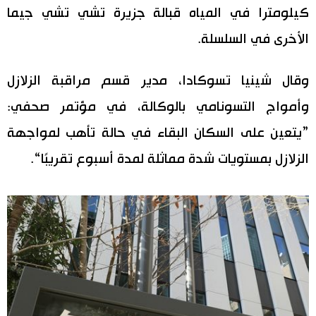
كيلومترا في المياه قبالة جزيرة تشي تشي جيما
اقتصاد
المطبخ الياباني
الأخرى في السلسلة.
مجتمع
وقال شينيا تسوكادا، مدير قسم مراقبة الزلازل
وأمواج التسونامي بالوكالة، في مؤتمر صحفي:
ثقافة
”يتعين على السكان البقاء في حالة تأهب لمواجهة
لايف ستايل
الزلازل بمستويات شدة مماثلة لمدة أسبوع تقريبًا“.
طوكيو
إعلان