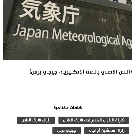
(النص الأصلي باللغة الإنكليزية، جيجي برس)
كلمات مفتاحية
كارثة الزلزال الكبير في شرق اليابان
زلزال شرق اليابان
زلزال هانشين أواجي
جيجي برس