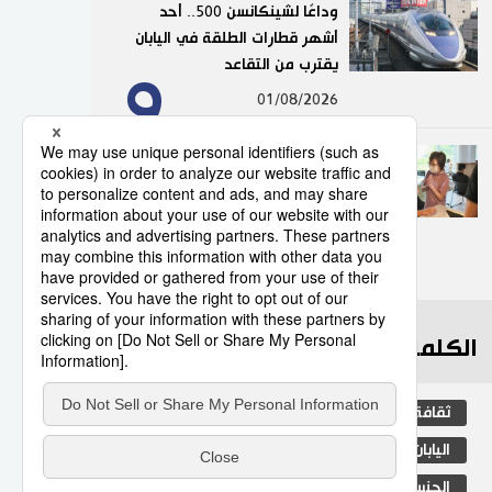
وداعًا لشينكانسن 500.. أحد
أشهر قطارات الطلقة في اليابان
يقترب من التقاعد
9
01/08/2026
من الملاعب إلى الأحياء السكنية..
كيف أعاد لاعبو كرة القدم الحياة
إلى مجمع ياباني أنهكته
الشيخوخة؟
10
06/08/2026
الكلمات الأكثر بحثا
ثقافة
التعليم الياباني
مجتمع
اليابان
جيجي برس
طوكيو
الجنس
الفتيات
المجتمع الياباني