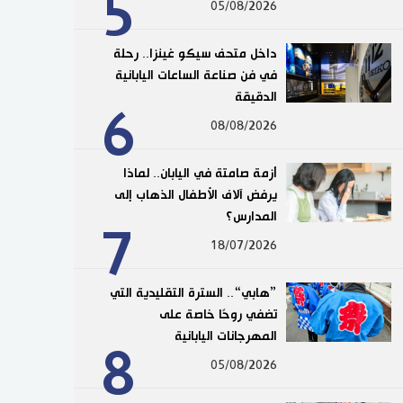
5
05/08/2026
داخل متحف سيكو غينزا.. رحلة
في فن صناعة الساعات اليابانية
الدقيقة
6
08/08/2026
أزمة صامتة في اليابان.. لماذا
يرفض آلاف الأطفال الذهاب إلى
المدارس؟
7
18/07/2026
”هابي“.. السترة التقليدية التي
تضفي روحًا خاصة على
المهرجانات اليابانية
8
05/08/2026