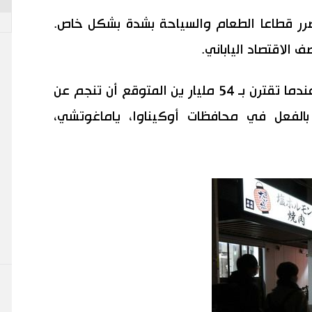
رر قطاعا الطعام والسياحة بشدة بشكل خاص.
الاقتصاد الياباني.
وستتوسع الخسائر إلى 1119 مليار ين عندما تقترن بـ 54 مليار ين المتوقع أن تنجم عن
بالفعل في محافظات أوكيناوا، ياماغوتشي،