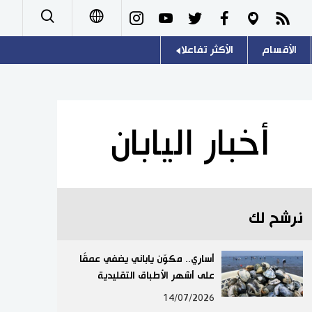
الأقسام
الأكثر تفاعلا
日本語
صور
اللغة اليابانية
English
أشخاص
موسوعة اليابان
简体字
أخبار اليابان
تجارب وآراء
هو وهي
繁體字
سياسة
المطبخ الياباني
Français
نرشح لك
اقتصاد
Español
مجتمع
أساري.. مكوّن ياباني يضفي عمقًا
Русский
على أشهر الأطباق التقليدية
ثقافة
14/07/2026