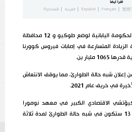
اقرأ أيضاً
繁體
Français
Español
العربية
Русский
قال مركز أبحاث خاص الثلاثاء، إن خطة الحكومة اليابانية لوضع طوكيو و 12 محافظة
الزيادة المتسارعة في إصابات فيروس كوورنا
1 مليار ين.
ن إعلان شبه حالة الطوارئ، مما يوقف الانتعاش
يرة في خريف عام 2021.
يؤتشي الاقتصادي الكبير في معهد نومورا
للأبحاث، على افتراض أن المحافظات الـ 13 ستكون في شبه حالة الطوارئ لمدة ثلاثة