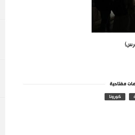
برس)
ات مفتاحية
كورونا