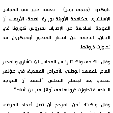
اليابان في فيديو
طوكيو- (جيجي برس) - يعتقد خبير في المجلس
الاستشاري لمكافحة الأوبئة بوزارة الصحة، الأربعاء، أن
مانغا وأنيمي
الموجة السادسة من الإصابات بفيروس كورونا في
علوم وتكنولوجيا
اليابان، الناجمة عن انتشار المتحور أوميكرون قد
تجاوزت ذروتها.
الأقسام
وقال تاكاجي واكيتا رئيس المجلس الاستشاري والمدير
صور
الأكثر تفاعلا
العام للمعهد الوطني للأمراض المعدية، في مؤتمر
أشخاص
صحفي بعد اجتماع المجلس ”أعتقد أن الموجة
اللغة اليابانية
تواصل معنا
السادسة تجاوزت ذروتها في أوائل فبراير/ شباط“.
تجارب وآراء
موسوعة اليابان
وقال واكيتا: ”من المرجح أن تصل أعداد المرضى
سياسة
هو وهي