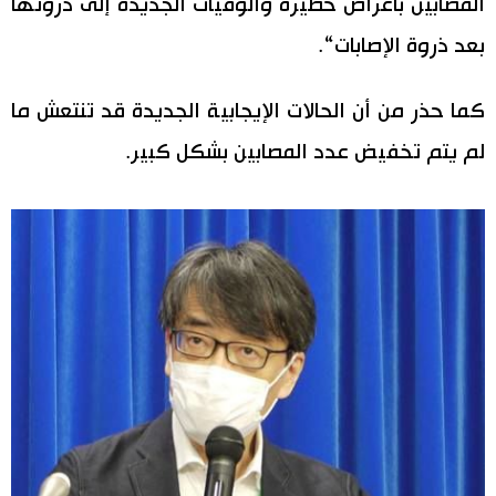
المصابين بأعراض خطيرة والوفيات الجديدة إلى ذروتها
اقتصاد
بعد ذروة الإصابات“.
المطبخ الياباني
مجتمع
كما حذر من أن الحالات الإيجابية الجديدة قد تنتعش ما
لم يتم تخفيض عدد المصابين بشكل كبير.
ثقافة
لايف ستايل
طوكيو
إعلان