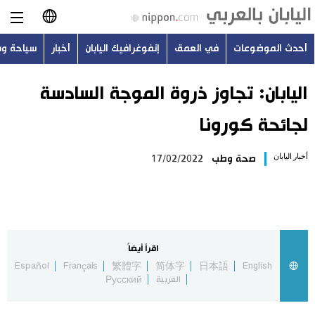
أحدث الموضوعات
في العمق
إنفوغرافيك اليابان
أخبار
سياحة و
日本語
English
اليابان: تجاوز ذروة الموجة السادسة
لجائحة كورونا
简体字
أحدث الموضوعات
أخبار اليابان
صحة وطب
17/02/2022
繁體字
في العمق
Français
إنفوغرافيك اليابان
Español
اقرأ أيضاً
أخبار
Español
Français
繁體字
简体字
日本語
English
Русский
العربية
Русский
سياحة وسفر