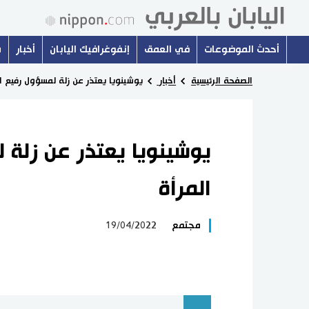
أحدث الموضوعات
في العمق
إنفوغرافيك اليابان
أخبار
س
الصفحة الرئيسية
أخبار
يوشينويا يعتذر عن زلة لمسؤول رفيع ا
يوشينويا يعتذر عن زلة
المرأة
مجتمع
19/04/2022