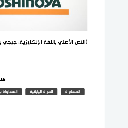
(النص الأصلي باللغة الإنكليزية، جيجي 
كلم
المساواة
المرأة اليابانية
المساواة ب