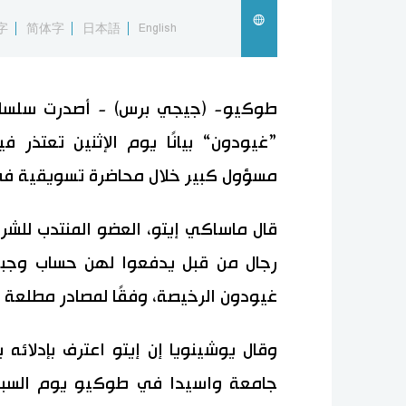
字
简体字
日本語
English
طوكيو- (جيجي برس) - أصدرت سلسلة م
”غيودون“ بيانًا يوم الإثنين تعتذر
مسؤول كبير خلال محاضرة تسويقية في
قال ماساكي إيتو، العضو المنتدب للشر
رجال من قبل يدفعوا لهن حساب وجبة
غيودون الرخيصة، وفقًا لمصادر مطلعة ع
وقال يوشينويا إن إيتو اعترف بإدلائ
جامعة واسيدا في طوكيو يوم السبت،