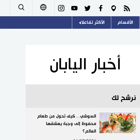
الأقسام
الأكثر تفاعلا
日本語
صور
اللغة اليابانية
English
أشخاص
موسوعة اليابان
简体字
أخبار اليابان
تجارب وآراء
هو وهي
繁體字
سياسة
المطبخ الياباني
Français
نرشح لك
اقتصاد
Español
مجتمع
السوشي... كيف تحول من طعام
Русский
محفوظ إلى وجبة يعشقها
العالم؟
ثقافة