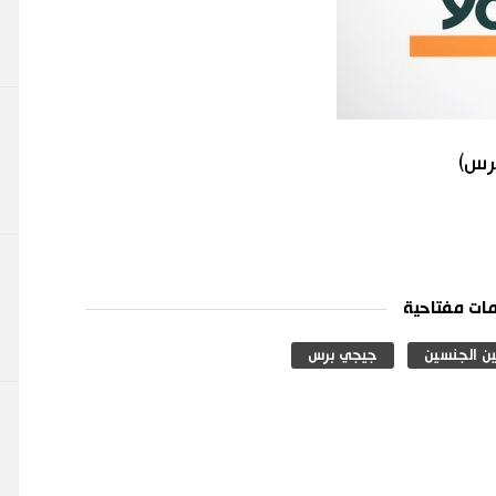
برس)
ات مفتاحية
ين الجنسين
جيجي برس