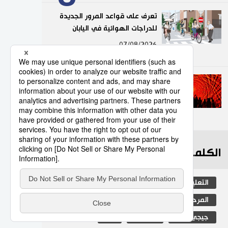
تعرف على قواعد المرور الجديدة
للدراجات الهوائية في اليابان
9
07/08/2026
تجربة ضوئية جديدة في طوكيو
مع «تيم لاب بوردرليس»
10
02/08/2026
الكلمات الأكثر بحثا
التعليم الياباني
الأنشطة
المرحلة الابتدائية
ثقافة
اليابان
جيجي برس
مجتمع
فن