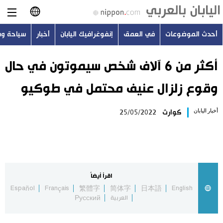
أحدث الموضوعات
في العمق
إنفوغرافيك اليابان
أخبار
سياحة و
日本語
English
أكثر من 6 آلاف شخص سيموتون في حال
وقوع زلزال عنيف محتمل في طوكيو
简体字
أحدث الموضوعات
أخبار اليابان
كوارث
25/05/2022
繁體字
في العمق
Français
إنفوغرافيك اليابان
Español
اقرأ أيضاً
أخبار
Español
Français
繁體字
简体字
日本語
English
Русский
العربية
Русский
سياحة وسفر