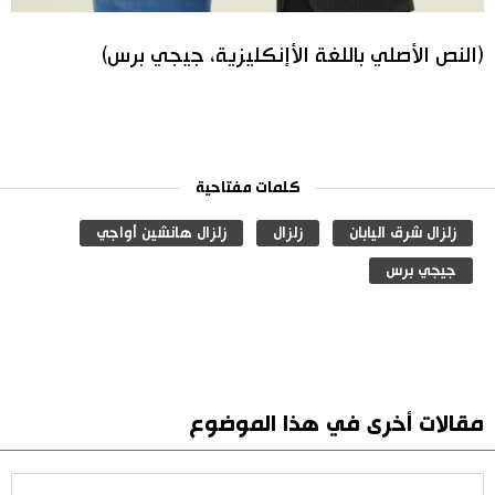
(النص الأصلي باللغة الأإنكليزية، جيجي برس)
كلمات مفتاحية
زلزال شرق اليابان
زلزال
زلزال هانشين أواجي
جيجي برس
مقالات أخرى في هذا الموضوع