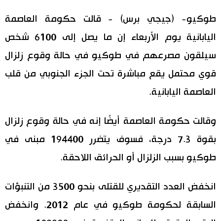
اليابان في فيديو
طوكيو- (جيجي برس) - قالت حكومة العاصمة
اليابانية يوم الأربعاء إن ما يصل إلى 6100 شخص
مانغا وأنيمي
سيلقون مصرعهم في طوكيو في حالة وقوع زلزال
علوم وتكنولوجيا
قوي محتمل يقع مباشرة تحت الجزء الجنوبي من قلب
العاصمة اليابانية.
الأقسام
وقالت حكومة العاصمة أيضًا إنه في حالة وقوع زلزال
صور
الأكثر تفاعلا
بقوة 7.3 درجة، فسوف يتضرر 194400 مبنى في
أشخاص
طوكيو بسبب الزلزال أو الحرائق اللاحقة.
اللغة اليابانية
تواصل معنا
تجارب وآراء
موسوعة اليابان
انخفض العدد التقديري للقتلى بنحو 3500 من التنبؤات
السابقة لحكومة طوكيو في عام 2012. وانخفض
سياسة
هو وهي