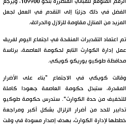
الرقم المتوقع للمباني المتضررة بنحو 109900، ويرجع
اقتصاد
الفضل في ذلك جزئيًا إلى التقدم في العمل لجعل
المطبخ الياباني
المزيد من المنازل مقاومة للزلازل والحرائق.
مجتمع
تم اعتماد التقديرات المنقحة في اجتماع اليوم لفريق
ثقافة
عمل إدارة الكوارث التابع لحكومة العاصمة، برئاسة
محافظة طوكيو يوريكو كويكي.
لايف ستايل
طوكيو
وقالت كويكي في الاجتماع ”بناء على الأضرار
المقدرة، ستبذل حكومة العاصمة جهودا كاملة
إعلان
للتخفيف من حدة الكوارث“. ستدرس حكومة طوكيو
تدابير للحد من أضرار الزلزال بشكل أكبر ومراجعة
خططها لإدارة الكوارث، بهدف إصدار مسودة في وقت