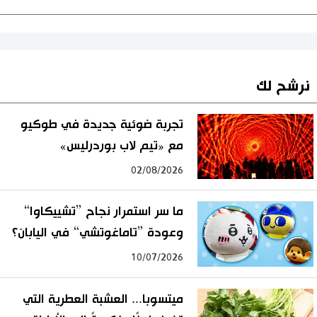
نرشح لك
تجربة ضوئية جديدة في طوكيو
مع «تيم لاب بوردرليس»
02/08/2026
ما سر استمرار نجاح ”تشييكاوا“
وعودة ”تاماغوتشي“ في اليابان؟
10/07/2026
ميتسوبا... العشبة العطرية التي