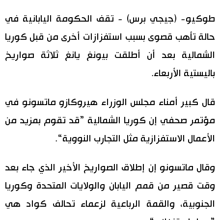
اليابان في فيديو
طوكيو- (جيجي برس) - تقف الحكومة اليابانية في
حالة تأهب قصوى بسبب استفزازات أخرى من قبل كوريا
مانغا وأنيمي
الشمالية بعد أن أطلقت بيونغ يانغ ثلاثة صواريخ
علوم وتكنولوجيا
باليستية الأربعاء.
الأقسام
قال كبير أمناء مجلس الوزراء هيروكازو ماتسونو في
مؤتمر صحفي إن كوريا الشمالية ”قد تقوم بمزيد من
صور
الأكثر تفاعلا
الأعمال الاستفزازية مثل التجارب النووية“.
أشخاص
اللغة اليابانية
تواصل معنا
وقال ماتسونو إن إطلاق الصواريخ الأخير الذي جاء بعد
تجارب وآراء
موسوعة اليابان
وقت قصير من قمم اليابان والولايات المتحدة وكوريا
الجنوبية، والقمة الرباعية لزعماء تحالف كواد هي
سياسة
هو وهي