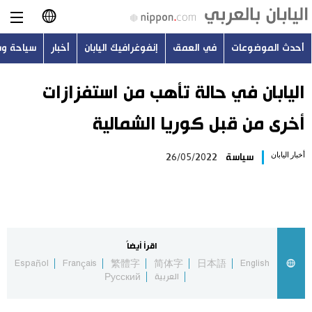
أحدث الموضوعات
في العمق
إنفوغرافيك اليابان
أخبار
سياحة و
日本語
English
اليابان في حالة تأهب من استفزازات
أخرى من قبل كوريا الشمالية
简体字
أحدث الموضوعات
أخبار اليابان
سياسة
26/05/2022
繁體字
في العمق
Français
إنفوغرافيك اليابان
Español
اقرأ أيضاً
أخبار
Español
Français
繁體字
简体字
日本語
English
Русский
العربية
Русский
سياحة وسفر