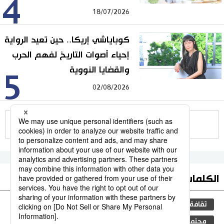
4
18/07/2026
كوباياشي إريكا.. حين تعيد الرواية
إحياء أصوات التاريخ لفهم الحرب
والقضايا النووية
5
02/08/2026
للمزيد
الكلمات الأكثر بحثا
ثقافة
المطبخ الياباني
اليابان
جيجي برس
مجتمع
البيئة
التكنولوجيا
الحياة البرية