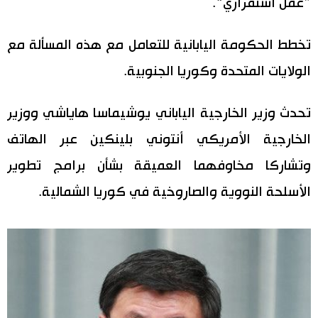
”عمل استفزازي“.
اقتصاد
المطبخ الياباني
تخطط الحكومة اليابانية للتعامل مع هذه المسألة مع
مجتمع
الولايات المتحدة وكوريا الجنوبية.
ثقافة
تحدث وزير الخارجية الياباني يوشيماسا هاياشي ووزير
الخارجية الأمريكي أنتوني بلينكين عبر الهاتف
لايف ستايل
وتشاركا مخاوفهما العميقة بشأن برامج تطوير
طوكيو
الأسلحة النووية والصاروخية في كوريا الشمالية.
إعلان