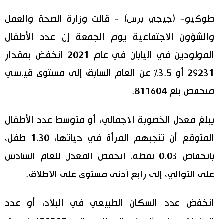
اليابان في فيديو
طوكيو- (جيجي برس) - قالت وزارة الصحة والعمل
والشؤون الاجتماعية يوم الجمعة إن عدد الأطفال
مانغا وأنيمي
المولودين في اليابان في عام 2021 انخفض بمقدار
علوم وتكنولوجيا
29231 أو 3.5٪ عن العام السابق إلى مستوى قياسي
منخفض بلغ 811604.
الأقسام
يبلغ معدل الخصوبة الإجمالي، أو متوسط عدد الأطفال
صور
الأكثر تفاعلا
المتوقع أن تنجبهم المرأة في حياتها، 1.30 طفل،
أشخاص
بانخفاض 0.03 نقطة. انخفض المعدل للعام السادس
اللغة اليابانية
تواصل معنا
على التوالي، إلى رابع أدنى مستوى على الإطلاق.
تجارب وآراء
موسوعة اليابان
انخفض عدد السكان الطبيعي في البلاد، أو عدد
سياسة
هو وهي