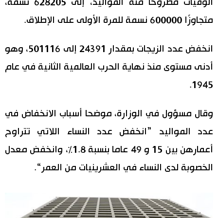
الوفيات مطروحًا منه المواليد، إلى 628205 نسمة،
اقتصاد
متجاوزًا 600000 نسمة للمرة الأولى على الإطلاق.
المطبخ الياباني
مجتمع
انخفض عدد الزيجات بمقدار 24391 إلى 501116، وهو
أدنى مستوى منذ نهاية الحرب العالمية الثانية في عام
ثقافة
1945.
لايف ستايل
وقال مسؤول في الوزارة، موضحا أسباب الانخفاض في
طوكيو
عدد المواليد ”انخفض عدد النساء اللاتي تتراوح
أعمارهن بين 15 و 49 عاما بنسبة 1.8٪، وانخفض معدل
إعلان
الخصوبة لدى النساء في العشرينيات من العمر“.