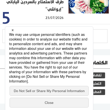
طرق الاستمتاع بالسردين الياباني
”إيواشي“
5
23/07/2026
للمزيد
الكلمات الأكثر بحثا
ثقافة
اليابان
مجتمع
جيجي برس
التعليم الياباني
فن
المجتمع الياباني
المطبخ الياباني
طوكيو
تكنولوجيا