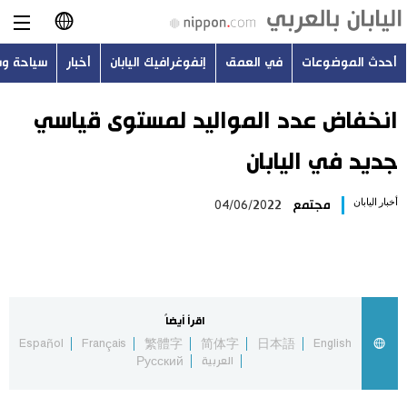
أحدث الموضوعات
في العمق
إنفوغرافيك اليابان
أخبار
سياحة و
日本語
English
انخفاض عدد المواليد لمستوى قياسي
جديد في اليابان
简体字
أحدث الموضوعات
أخبار اليابان
مجتمع
04/06/2022
繁體字
في العمق
Français
إنفوغرافيك اليابان
Español
اقرأ أيضاً
أخبار
Español
Français
繁體字
简体字
日本語
English
Русский
العربية
Русский
سياحة وسفر