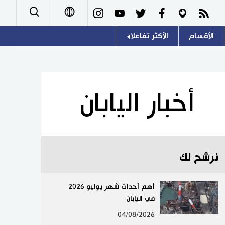
الأقسام
الأكثر تفاعلا
日本語
صور
اللغة اليابانية
English
أشخاص
موسوعة اليابان
简体字
أخبار اليابان
تجارب وآراء
هو وهي
繁體字
سياسة
المطبخ الياباني
Français
نرشح لك
اقتصاد
Español
مجتمع
أهم أحداث شهر يوليو 2026
Русский
في اليابان
ثقافة
04/08/2026