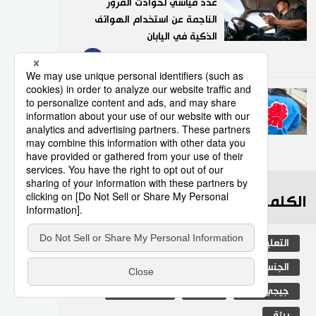
عدد قياسي لحوادث المرور
الناجمة عن استخدام الهواتف
الذكية في اليابان
9
10/07/2026
”هابي“.. السترة التقليدية التي
تضفي روحًا خاصة على
المهرجانات اليابانية
10
05/08/2026
الكلمات الأكثر بحثا
التعليم الياباني
مجتمع
طوكيو
الجنس
الفتيات
ثقافة
جيجي برس
اليابان
التكنولوجيا
بيئة