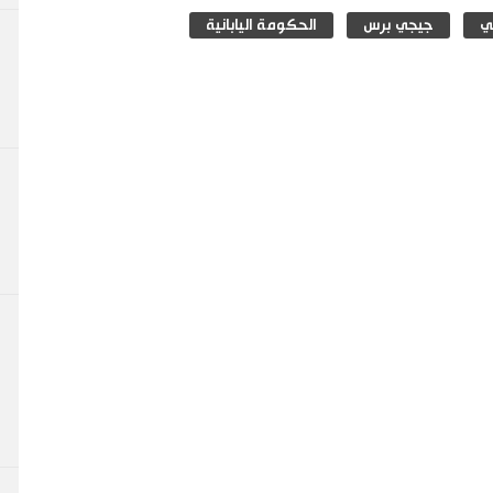
ي
جيجي برس
الحكومة اليابانية