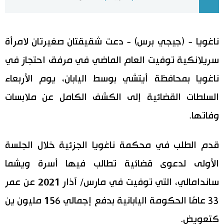
اليابان في فيديو
ناغويا - (جيجي برس) - دعت شقيقتان صغيرتان لامرأة
مانغا وأنيمي
سريلانكية توفيت العام الماضي في مرفق احتجاز في
علوم وتكنولوجيا
ناغويا بمحافظة أيتشي بوسط اليابان، يوم الأربعاء
السلطات القضائية إلى الكشف الكامل عن ملابسات
الأقسام
وفاتها.
صور
الأكثر تفاعلا
قدم الطلب في محكمة ناغويا الجزئية خلال الجلسة
أشخاص
اللغة اليابانية
تواصل معنا
الأولى لدعوى قضائية تطالب فيها أسرة ويشما
ساندامالي، التي توفيت في مارس/ آذار 2021 عن عمر
تجارب وآراء
موسوعة اليابان
33 عامًا الحكومة اليابانية بدفع إجمالي 156 مليون ين
سياسة
هو وهي
كتعويض.