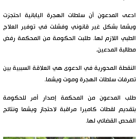
اقتصاد
المطبخ الياباني
ادعى المدعون أن سلطات الهجرة اليابانية احتجزت
ويشما بشكل غير قانوني وفشلت في توفير العلاج
مجتمع
الطبي اللازم لها. طلبت الحكومة من المحكمة رفض
ثقافة
مطالبة المدعين.
لايف ستايل
النقطة المحورية في الدعوى هي العلاقة السببية بين
تصرفات سلطات الهجرة وموت ويشما.
طوكيو
طلب المدعون من المحكمة إصدار أمر للحكومة
إعلان
بتقديم لقطات كاميرا مراقبة لاحتجاز ويشما ونتائج
الفحص القضائي لها.