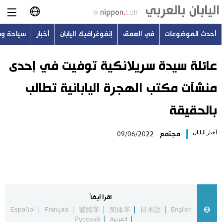
أحدث الموضوعات
في العمق
إنفوغرافيك اليابان
أخبار
سياحة و
日本語
English
عائلة سيدة سريلانكية توفيت في إحدى
منشآت مكتب الهجرة اليابانية تطالب
简体字
أحدث الموضوعات
بالحقيقة
繁體字
في العمق
أخبار اليابان
مجتمع
09/06/2022
Français
إنفوغرافيك اليابان
Español
أخبار
Русский
اقرأ أيضاً
سياحة وسفر
Español
Français
繁體字
简体字
日本語
English
العربية
Русский