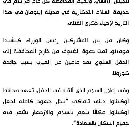
للجيش الياباني. وتقيم المحافظة كل عام مراسم في
اقتصاد
حديقة السلام التذكارية في مدينة إيتومان في هذا
المطبخ الياباني
التاريخ لإحياء ذكرى القتلى.
مجتمع
وكان من بين المشاركين رئيس الوزراء كيشيدا
ثقافة
فوميئو. تمت دعوة الضيوف من خارج المحافظة إلى
الحفل السنوي بعد عامين من الغياب بسبب جائحة
لايف ستايل
كورونا.
طوكيو
وفي إعلان السلام الذي ألقاه في الحفل، تعهد محافظ
إعلان
أوكيناوا ديني تاماكي ”ببذل جهود كاملة لجعل
أوكيناوا مكانًا ينعم بالسلام والازدهار يشعر فيه
جميع السكان بالسعادة“.