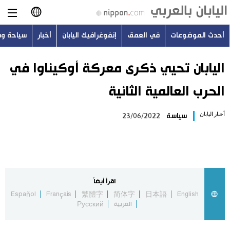
أحدث الموضوعات
في العمق
إنفوغرافيك اليابان
أخبار
سياحة و
日本語
English
اليابان تحيي ذكرى معركة أوكيناوا في
الحرب العالمية الثانية
简体字
أحدث الموضوعات
أخبار اليابان
سياسة
23/06/2022
繁體字
في العمق
Français
إنفوغرافيك اليابان
Español
اقرأ أيضاً
أخبار
Español
Français
繁體字
简体字
日本語
English
Русский
العربية
Русский
سياحة وسفر