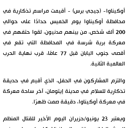
اليابان في فيديو
أوكيناوا- (جيجي برس) - أقيمت مراسم تذكارية في
محافظة أوكيناوا يوم الخميس حدادًا على حوالي
مانغا وأنيمي
200 ألف شخص، من بينهم مدنيون، لقوا حتفهم في
علوم وتكنولوجيا
معركة برية شرسة في المحافظة التي تقع في
أقصى جنوب اليابان قبل 77 عامًا، قرب نهاية الحرب
الأقسام
العالمية الثانية.
صور
الأكثر تفاعلا
والتزم المشاركون في الحفل، الذي أقيم في حديقة
أشخاص
تذكارية للسلام في مدينة إيتومان، آخر ساحة معركة
اللغة اليابانية
تواصل معنا
في معركة أوكيناوا، دقيقة صمت ظهرًا.
تجارب وآراء
موسوعة اليابان
ويعتبر 23 يونيو/حزيران اليوم الأخير للقتال المنظم
سياسة
هو وهي