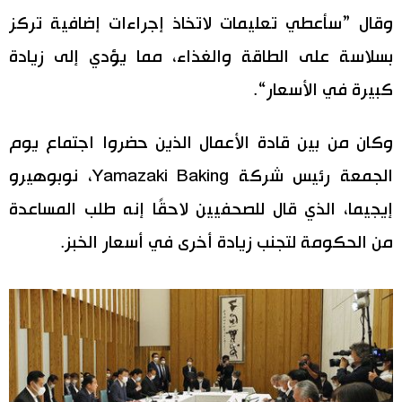
وقال ”سأعطي تعليمات لاتخاذ إجراءات إضافية تركز
اقتصاد
المطبخ الياباني
بسلاسة على الطاقة والغذاء، مما يؤدي إلى زيادة
مجتمع
كبيرة في الأسعار“.
ثقافة
وكان من بين قادة الأعمال الذين حضروا اجتماع يوم
الجمعة رئيس شركة Yamazaki Baking، نوبوهيرو
لايف ستايل
إيجيما، الذي قال للصحفيين لاحقًا إنه طلب المساعدة
طوكيو
من الحكومة لتجنب زيادة أخرى في أسعار الخبز.
إعلان