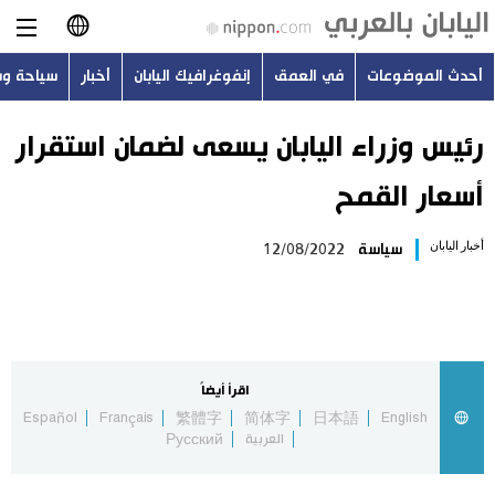
أحدث الموضوعات
في العمق
إنفوغرافيك اليابان
أخبار
سياحة و
日本語
English
رئيس وزراء اليابان يسعى لضمان استقرار
أسعار القمح
简体字
أحدث الموضوعات
أخبار اليابان
سياسة
12/08/2022
繁體字
في العمق
Français
إنفوغرافيك اليابان
Español
اقرأ أيضاً
أخبار
Español
Français
繁體字
简体字
日本語
English
Русский
العربية
Русский
سياحة وسفر