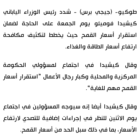
اليابان في فيديو
طوكيو- (جيجي برس) - شدد رئيس الوزراء الياباني
كيشيدا فوميئو يوم الجمعة على الحاجة لضمان
مانغا وأنيمي
استقرار أسعار القمح حيث يخطط لتكثيف مكافحة
علوم وتكنولوجيا
ارتفاع أسعار الطاقة والغذاء.
الأقسام
وقال كيشيدا في اجتماع لمسؤولي الحكومة
المركزية والمحلية وكبار رجال الأعمال ”استقرار أسعار
صور
الأكثر تفاعلا
القمح مهم للغاية“.
أشخاص
اللغة اليابانية
تواصل معنا
وقال كيشيدا أيضا إنه سيوجه المسؤولين في اجتماع
تجارب وآراء
موسوعة اليابان
يوم الاثنين للنظر في إجراءات إضافية للتصدي لارتفاع
الأسعار، بما في ذلك سبل الحد من أسعار القمح.
سياسة
هو وهي