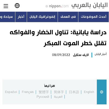
أحدث الموضوعات
في العمق
إنفوغرافيك اليابان
أخبار
سياحة و
日本語
English
دراسة يابانية: تناول الخضار والفواكه
تقلل خطر الموت المبكر
简体字
أحدث الموضوعات
أخبار اليابان
لايف ستايل
08/09/2022
繁體字
في العمق
Français
إنفوغرافيك اليابان
Español
اقرأ أيضاً
أخبار
Español
Français
繁體字
简体字
日本語
English
Русский
العربية
Русский
سياحة وسفر