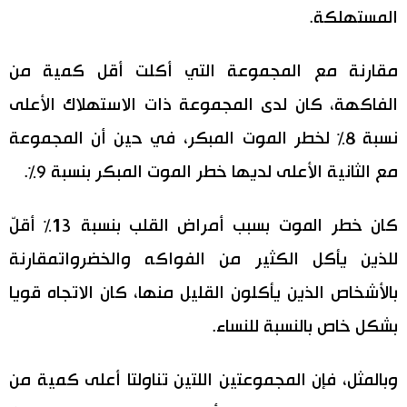
المستهلكة.
اقتصاد
المطبخ الياباني
مقارنة مع المجموعة التي أكلت أقل كمية من
مجتمع
الفاكهة، كان لدى المجموعة ذات الاستهلاك الأعلى
نسبة 8٪ لخطر الموت المبكر، في حين أن المجموعة
ثقافة
مع الثانية الأعلى لديها خطر الموت المبكر بنسبة 9٪.
لايف ستايل
كان خطر الموت بسبب أمراض القلب بنسبة 13٪ أقلّ
طوكيو
للذين يأكل الكثير من الفواكه والخضرواتمقارنة
بالأشخاص الذين يأكلون القليل منها، كان الاتجاه قويا
إعلان
بشكل خاص بالنسبة للنساء.
وبالمثل، فإن المجموعتين اللتين تناولتا أعلى كمية من