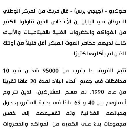
اليابان في فيديو
طوكيو - (جيجي برس) - قال فريق من المركز الوطني
للسرطان في اليابان إن الأشخاص الذين تناولوا الكثير
مانغا وأنيمي
من الفواكه والخضروات الغنية بالفيتامينات والألياف
علوم وتكنولوجيا
كانت لديهم مخاطر الموت المبكر أقل قليلاً من أولئك
الذين لم يأكلوها كثيرًا.
الأقسام
تتبع الفريق ما يقرب من 95000 شخص في 10
صور
الأكثر تفاعلا
محافظات في جميع أنحاء البلاد لمدة 20 عامًا تقريبًا
أشخاص
من عام 1990. تم مسح المشاركين، الذين تتراوح
اللغة اليابانية
تواصل معنا
أعمارهم بين 40 و 69 عامًا في بداية المشروع، حول
تجارب وآراء
موسوعة اليابان
وجباتهم الغذائية وتم تقسيمهم إلى خمس
مجموعات بناءً على الكمية من الفواكه والخضروات
سياسة
هو وهي