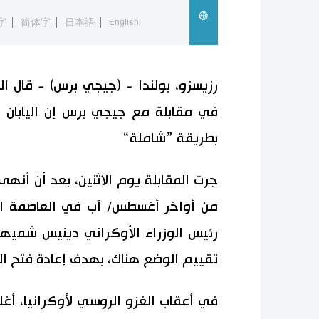
字
简体字
日本語
English
رزيسزو، بولندا - (جيجي برس) - قال ال
في مقابلة مع جيجي برس إن اليابان 
بطريقة ”شاملة“
جرت المقابلة يوم الاثنين، بعد أن أنهى
من أواخر أغسطس/ آب في العاصمة الأ
رئيس الوزراء الأوكراني دينيس شميها
تقييم الوضع هناك، بهدف إعادة فتح السف
في أعقاب الغزو الروسي لأوكرانيا، أغ