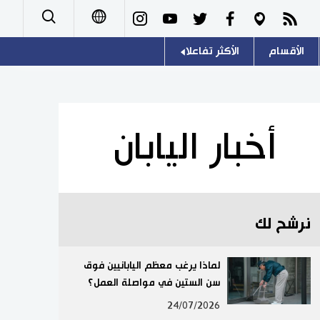
الأقسام
الأكثر تفاعلا
日本語
صور
اللغة اليابانية
English
أشخاص
موسوعة اليابان
简体字
أخبار اليابان
تجارب وآراء
هو وهي
繁體字
سياسة
المطبخ الياباني
Français
نرشح لك
اقتصاد
Español
مجتمع
لماذا يرغب معظم اليابانيين فوق
Русский
سن الستين في مواصلة العمل؟
ثقافة
24/07/2026