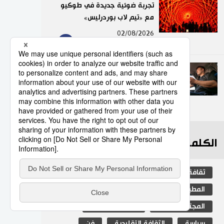
تجربة ضوئية جديدة في طوكيو
مع «تيم لاب بوردرليس»
9
02/08/2026
عدد قياسي لحوادث المرور
الناجمة عن استخدام الهواتف
الذكية في اليابان
10
10/07/2026
الكلمات الأكثر بحثا
ثقافة
اليابان
جيجي برس
المطبخ الياباني
مجتمع
المجتمع الياباني
الثقافة الشعبية
سياسة
الثقافة التقليدية
فن