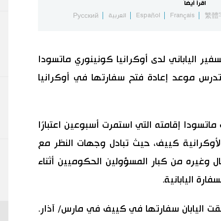
اقرأ أيضاً
繁體
Français
Español
العربية
Русский
سفير الياباني لدى أوكرانيا كونينوري ماتسودا
تدرس موعد إعادة فتح سفارتها في أوكرانيا
 ماتسودا إقامته التي استمرت أسبوعين اعتبارًا
وكرانية كييف، حيث تبادل وجهات النظر مع
ل وغيره من كبار المسؤولين الحكوميين أثناء
ارة اليابانية.
لقت اليابان سفارتها في كييف في مارس/ آذار.