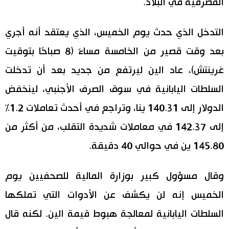
المصرفية في البلاد.
اقتصاد
المطبخ الياباني
التدخل الذي حدث يوم الخميس، الذي يعتقد أنه أجري
مجتمع
بعد وقت قصير من الخامسة مساءً (8 صباحًا بتوقيت
غرينتش)، عاد الين ليرتفع من جديد بعد أن تدخلت
ثقافة
السلطات اليابانية في سوق الصرف الأجنبي، لينخفض
الدولار إلى 140.31 ينا، وتراجع في أحدث تعاملات 1.2%
لايف ستايل
إلى 142.37 في معاملات شديدة التقلب، من أكثر من
طوكيو
145.80 ين في حوالي 40 دقيقة.
إعلان
وقال مسؤول كبير بوزارة المالية للصحفيين يوم
الخميس إنه لن يكشف عن الأدوات التي تملكها
السلطات اليابانية لمعالجة هبوط قيمة الين. لكنه قال