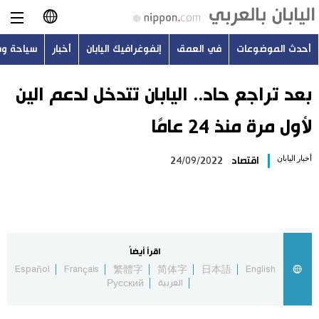
أحدث الموضوعات
في العمق
إنفوغرافيك اليابان
أخبار
سياحة و
日本語
English
بعد تراجع حاد.. اليابان تتدخل لدعم الين
لأول مرة منذ 24 عامًا
简体字
أحدث الموضوعات
أخبار اليابان
اقتصاد
24/09/2022
繁體字
في العمق
Français
إنفوغرافيك اليابان
Español
اقرأ أيضاً
أخبار
Español
Français
繁體字
简体字
日本語
English
Русский
العربية
Русский
سياحة وسفر