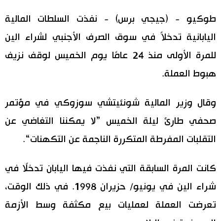
اليابان في فيديو
طوكيو - (جيجي برس) - نفذت السلطات المالية
اليابانية تدخلاً في سوق الصرف الأجنبي لشراء الين
مانغا وأنيمي
للمرة الأولى منذ 24 عامًا يوم الخميس لوقف نزيف
علوم وتكنولوجيا
هبوط العملة.
الأقسام
وقال وزير المالية شونئيتشي سوزوكي في مؤتمر
صحفي طارئ ليلة الخميس ”لا يمكننا التغاضي عن
صور
الأكثر تفاعلا
التقلبات المفرطة المتكررة الناجمة عن التكهنات“.
أشخاص
اللغة اليابانية
تواصل معنا
كانت المرة السابقة التي نفذت فيها اليابان تدخلًا في
تجارب وآراء
موسوعة اليابان
شراء الين في يونيو/ حزيران 1998. في ذلك الوقت،
تعرضت العملة لعمليات بيع مكثفة وسط الأزمة
سياسة
هو وهي