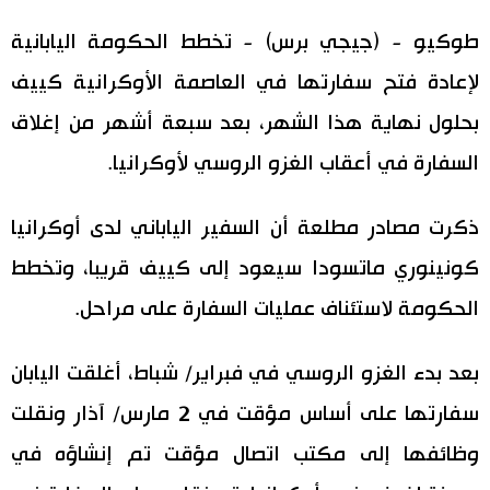
اليابان في فيديو
طوكيو - (جيجي برس) - تخطط الحكومة اليابانية
لإعادة فتح سفارتها في العاصمة الأوكرانية كييف
مانغا وأنيمي
بحلول نهاية هذا الشهر، بعد سبعة أشهر من إغلاق
علوم وتكنولوجيا
السفارة في أعقاب الغزو الروسي لأوكرانيا.
الأقسام
ذكرت مصادر مطلعة أن السفير الياباني لدى أوكرانيا
كونينوري ماتسودا سيعود إلى كييف قريبا، وتخطط
صور
الأكثر تفاعلا
الحكومة لاستئناف عمليات السفارة على مراحل.
أشخاص
اللغة اليابانية
تواصل معنا
بعد بدء الغزو الروسي في فبراير/ شباط، أغلقت اليابان
تجارب وآراء
موسوعة اليابان
سفارتها على أساس مؤقت في 2 مارس/ آذار ونقلت
وظائفها إلى مكتب اتصال مؤقت تم إنشاؤه في
سياسة
هو وهي