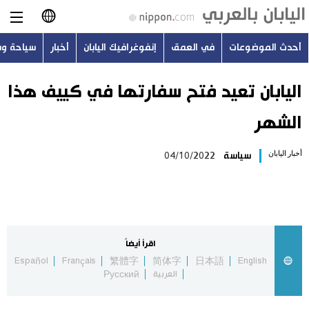
أحدث الموضوعات
في العمق
إنفوغرافيك اليابان
أخبار
سياحة و
日本語
English
اليابان تعيد فتح سفارتها في كييف هذا
الشهر
简体字
أحدث الموضوعات
أخبار اليابان
سياسة
04/10/2022
繁體字
في العمق
Français
إنفوغرافيك اليابان
Español
اقرأ أيضاً
أخبار
Español
Français
繁體字
简体字
日本語
English
Русский
العربية
Русский
سياحة وسفر