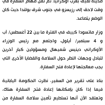
مدينة لفيف بغرب أوكرانيا. تم نقل مهام السفارة في
اقتصاد
وقت لاحق إلى رزيسزو في جنوب شرق بولندا حيث كان
المطبخ الياباني
الوضع يتصاعد.
مجتمع
وزار ماتسودا كييف في الفترة ما بين 22 أغسطس/ آب
ثقافة
و 4 سبتمبر/ أيلول، واجتمع مع رئيس الوزراء
الأوكراني دينيس شميهال ومسؤولين كبار آخرين
لايف ستايل
لتبادل وجهات النظر حول السلامة والقضايا الأخرى التي
طوكيو
يجب معالجتها لإعادة فتح السفارة.
إعلان
بناءً على تقرير من السفير، نظرت الحكومة اليابانية
فيما إذا كان بإمكانها إعادة فتح السفارة هناك،
وتعتقد الآن أنها تستطيع تأمين سلامة السفارة من