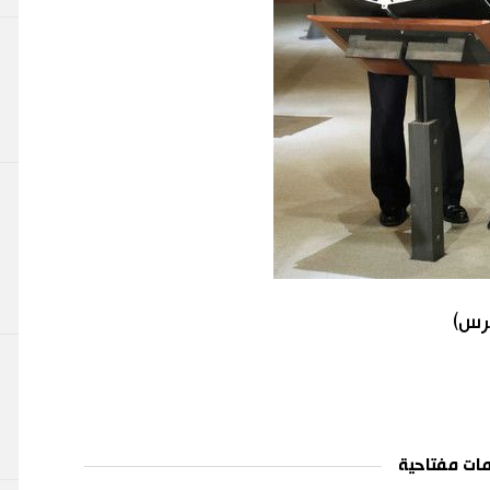
برس)
ات مفتاحية