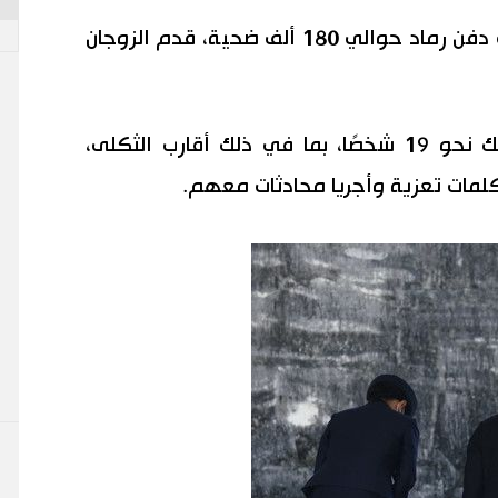
في الضريح في حديقة المحافظة، حيث دفن رماد حوالي 180 ألف ضحية، قدم الزوجان
توجه الإمبراطور والإمبراطورة بعد ذلك نحو 19 شخصًا، بما في ذلك أقارب الثكلى،
كلمات تعزية وأجريا محادثات معهم.