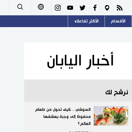
الأقسام
الأكثر تفاعلا
日本語
صور
اللغة اليابانية
English
أشخاص
موسوعة اليابان
简体字
أخبار اليابان
تجارب وآراء
هو وهي
繁體字
سياسة
المطبخ الياباني
Français
نرشح لك
اقتصاد
Español
مجتمع
السوشي... كيف تحول من طعام
Русский
محفوظ إلى وجبة يعشقها
العالم؟
ثقافة