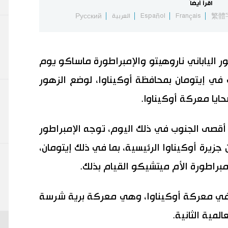
اقرأ أيضاً
繁體
Français
Español
العربية
Русский
ر الياباني ناروهيتو والإمبراطورة ماساكو يوم
ب في إيتومان بمحافظة أوكيناوا، لوضع الزهور
أقصى الجنوب في ذلك اليوم، توجه الإمبراطور
ن جزيرة أوكيناوا الرئيسية، بما في ذلك إيتومان،
إمبراطورة الأم ميتشيكو القيام بذلك.
 في معركة أوكيناوا، وهي معركة برية شرسة
لمية الثانية.