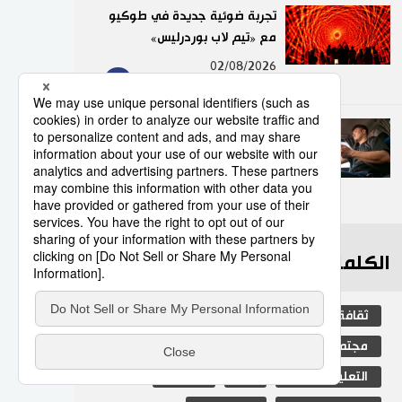
تجربة ضوئية جديدة في طوكيو
مع «تيم لاب بوردرليس»
9
02/08/2026
عدد قياسي لحوادث المرور
الناجمة عن استخدام الهواتف
الذكية في اليابان
10
10/07/2026
الكلمات الأكثر بحثا
ثقافة
اليابان
جيجي برس
مجتمع
المجتمع الياباني
التعليم الياباني
فن
سياسة