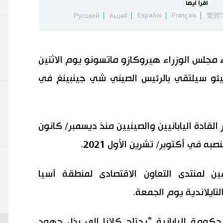
اقرأ أيضاً
繁體
Français
Español
العربية
Русский
 مجلس الوزراء هيروكازو ماتسونو يوم الاثنين
ميئو سيلتقي بالرئيس الصيني شي جينبينغ في
لقادة اليابانيين والصينيين منذ ديسمبر/ كانون
ن لمنتدى التعاون الاقتصادى لمنطقة آسيا
تايلاندية يوم الجمعة.
حكومة اليابانية ”يحتاج كلانا إلى بذل جهود