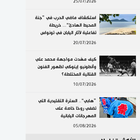
25/07/2026
لايف ستايل
استكشاف ماضي الحرب في ”جنة
طوكيو
المحيط الهادئ“... خريطة
تفاعلية لآثار اليابان في تونواس
إعلان
20/07/2026
كيف مهّدت مواجهة محمد علي
وأنطونيو إينوكي لظهور الفنون
القتالية المختلطة؟
10/07/2026
”هابي“.. السترة التقليدية التي
تضفي روحًا خاصة على
المهرجانات اليابانية
05/08/2026