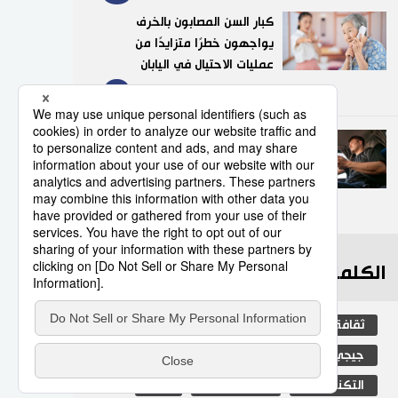
كبار السن المصابون بالخرف
يواجهون خطرًا متزايدًا من
عمليات الاحتيال في اليابان
9
03/08/2026
عدد قياسي لحوادث المرور
الناجمة عن استخدام الهواتف
الذكية في اليابان
10
10/07/2026
الكلمات الأكثر بحثا
ثقافة
المطبخ الياباني
اليابان
جيجي برس
مجتمع
البيئة
التكنولوجيا
الحياة البرية
بيئة