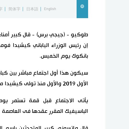
字
简体字
日本語
English
طوكيو - (جيجي برس) - قال كبير أمناء
إن رئيس الوزراء الياباني كيشيدا فو
بانكوك يوم الخميس.
سيكون هذا أول اجتماع مباشر بين كبار ا
الأول 2019 والأول منذ تولى كيشيدا منصبه في أكتوبر/ تشرين الأول 2021.
يأتى الاجتماع قبل قمة تستمر يومي
الباسيفيك المقرر عقدها فى العاصمة ال
قال ماتسونو، كبير المتحدثين باسم ال