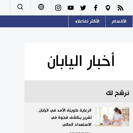
الأقسام
الأكثر تفاعلا
日本語
صور
اللغة اليابانية
English
أشخاص
موسوعة اليابان
简体字
أخبار اليابان
تجارب وآراء
هو وهي
繁體字
سياسة
المطبخ الياباني
Français
نرشح لك
اقتصاد
Español
مجتمع
الرعاية طويلة الأمد في اليابان..
Русский
تقرير يكشف فجوة في
الاستعداد المالي
ثقافة