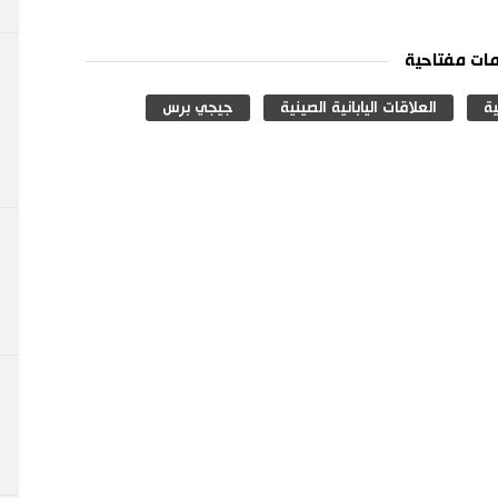
ات مفتاحية
ية
العلاقات اليابانية الصينية
جيجي برس