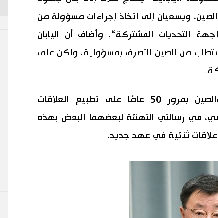
 والصين، ويسعيان إلى اتخاذ إجراءات مسؤولة من
جهة التحديات المشتركة“. وأضاف أن اليابان
تطلب من الصين التصرف بمسؤولية، ولكن على
كة.
في سبتمبر/ أيلول احتفلت اليابان والصين بمرور 50 عامًا على تطبيع العلاقات
شي، في رسالتي التهنئة لبعضهما البعض بهذه
علاقات ثنائية في عهد جديد.