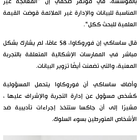
بالمؤسسة، في مؤتمر صحفي إن ”المعالجة غير
اقتصاد
المناسبة للبيانات والإدارة غير الملائمة قوضت القيمة
المطبخ الياباني
العلمية للبحث ككل“.
مجتمع
قال ساساكي إن فوروكاوا، 58 عامًا، لم يشارك بشكل
ثقافة
مباشر في الممارسات الإشكالية المتعلقة بالتجربة
المعنية، والتي تضمنت أيضًا تزوير البيانات.
لايف ستايل
طوكيو
وأضاف ساساكي أن فوروكاوا يتحمل المسؤولية
كشخص مسؤول عن إدارة التجربة والإشراف عليها ،
إعلان
مشيرًا إلى أن جاكسا ستتخذ إجراءات تأديبية ضد
الأشخاص المتورطين بسوء السلوك.