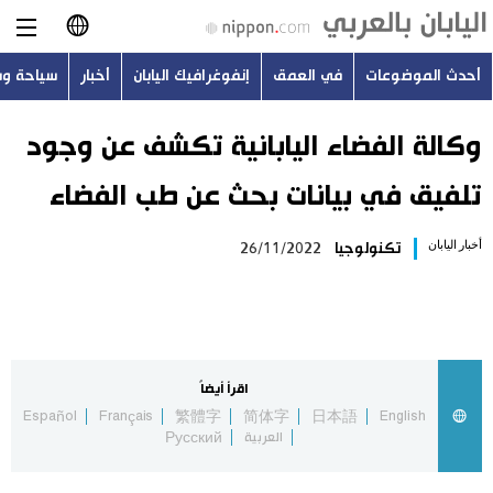
أحدث الموضوعات
في العمق
إنفوغرافيك اليابان
أخبار
سياحة و
日本語
English
وكالة الفضاء اليابانية تكشف عن وجود
تلفيق في بيانات بحث عن طب الفضاء
简体字
أحدث الموضوعات
أخبار اليابان
تكنولوجيا
26/11/2022
繁體字
في العمق
Français
إنفوغرافيك اليابان
Español
اقرأ أيضاً
أخبار
Español
Français
繁體字
简体字
日本語
English
Русский
العربية
Русский
سياحة وسفر