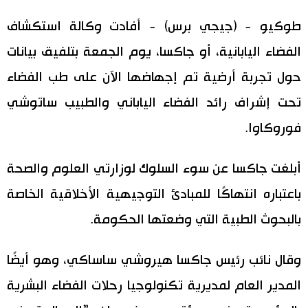
اليابان في فيديو
طوكيو - (جيجي برس) - أفادت وكالة استكشاف
الفضاء اليابانية، أو جاكسا، يوم الجمعة بتلفيق بيانات
مانغا وأنيمي
حول تجربة أرضية تم إجهاضها الآن على طب الفضاء
علوم وتكنولوجيا
تحت إشراف رائد الفضاء الياباني والطبيب ساتوشي
فوروكاوا.
الأقسام
أبلغت جاكسا عن سوء السلوك لوزارتي العلوم والصحة
صور
الأكثر تفاعلا
باعتباره انتهاكًا للمبادئ التوجيهية الأخلاقية الخاصة
أشخاص
بالبحوث الطبية التي وضعتها الحكومة.
اللغة اليابانية
تواصل معنا
تجارب وآراء
موسوعة اليابان
وقال نائب رئيس جاكسا هيروشي ساساكي، وهو أيضًا
المدير العام لمديرية تكنولوجيا رحلات الفضاء البشرية
سياسة
هو وهي