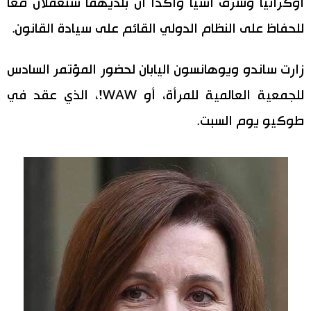
أوكرانيا وشرق آسيا وأكدا أن بلديهما ستعملان معًا
اقتصاد
للحفاظ على النظام الدولي القائم على سيادة القانون.
المطبخ الياباني
مجتمع
زارت ساندو ويوهانسون اليابان لحضور المؤتمر السادس
للجمعية العالمية للمرأة، أو WAW!، الذي عقد في
ثقافة
طوكيو يوم السبت.
لايف ستايل
طوكيو
إعلان