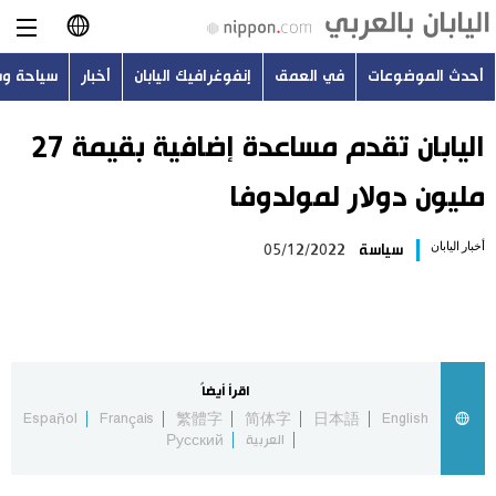
أحدث الموضوعات
في العمق
إنفوغرافيك اليابان
أخبار
سياحة و
日本語
English
اليابان تقدم مساعدة إضافية بقيمة 27
مليون دولار لمولدوفا
简体字
أحدث الموضوعات
أخبار اليابان
سياسة
05/12/2022
繁體字
في العمق
Français
إنفوغرافيك اليابان
Español
اقرأ أيضاً
أخبار
Español
Français
繁體字
简体字
日本語
English
Русский
العربية
Русский
سياحة وسفر