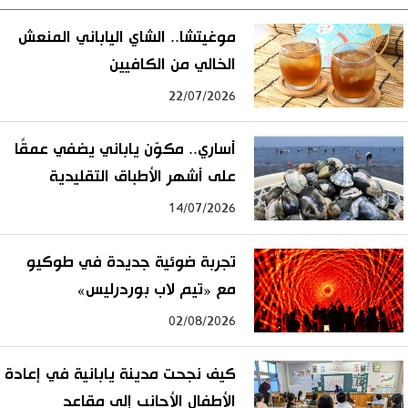
موغيتشا.. الشاي الياباني المنعش
الخالي من الكافيين
22/07/2026
أساري.. مكوّن ياباني يضفي عمقًا
على أشهر الأطباق التقليدية
14/07/2026
تجربة ضوئية جديدة في طوكيو
مع «تيم لاب بوردرليس»
02/08/2026
كيف نجحت مدينة يابانية في إعادة
الأطفال الأجانب إلى مقاعد