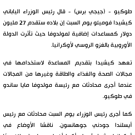
اليابان في فيديو
طوكيو - (جيجي برس) - قال رئيس الوزراء الياباني
كيشيدا فوميئو يوم السبت إن بلاده ستقدم 27 مليون
مانغا وأنيمي
دولار كمساعدات إضافية لمولدوفا حيث تأثرت الدولة
علوم وتكنولوجيا
الأوروبية بالغزو الروسي لأوكرانيا.
الأقسام
تعهد كيشيدا بتقديم المساعدة لاستخدامها في
مجالات الصحة والغذاء والطاقة وغيرها من المجالات
صور
الأكثر تفاعلا
عندما أجرى محادثات مع رئيسة مولدوفا مايا ساندو
أشخاص
في طوكيو.
اللغة اليابانية
تواصل معنا
تجارب وآراء
موسوعة اليابان
كما أجرى رئيس الوزراء يوم السبت محادثات مع رئيس
أيسلندا جودني جوهانسون. ناقشا الأوضاع في
سياسة
هو وهي