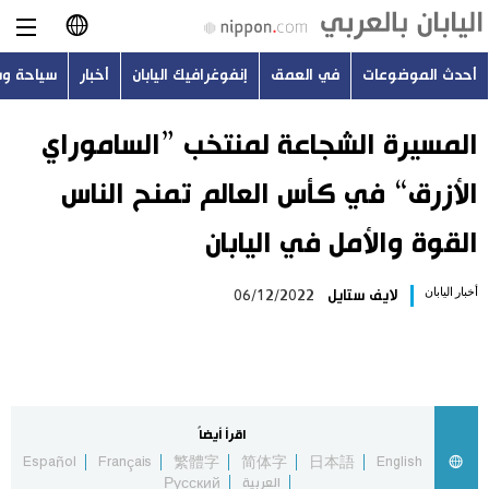
أحدث الموضوعات
في العمق
إنفوغرافيك اليابان
أخبار
سياحة و
日本語
English
المسيرة الشجاعة لمنتخب ”الساموراي
الأزرق“ في كأس العالم تمنح الناس
简体字
أحدث الموضوعات
القوة والأمل في اليابان
繁體字
في العمق
أخبار اليابان
لايف ستايل
06/12/2022
Français
إنفوغرافيك اليابان
Español
أخبار
Русский
اقرأ أيضاً
سياحة وسفر
Español
Français
繁體字
简体字
日本語
English
العربية
Русский