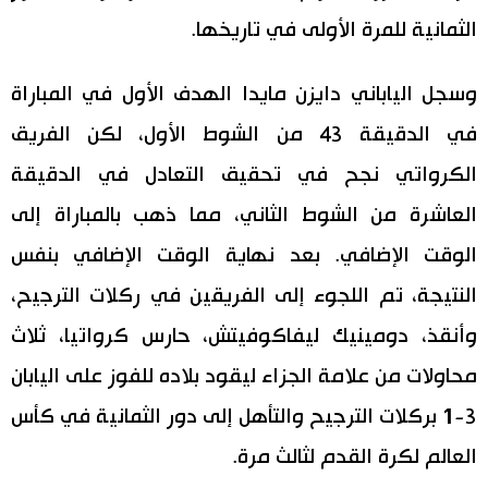
الثمانية للمرة الأولى في تاريخها.
اقتصاد
المطبخ الياباني
وسجل الياباني دايزن مايدا الهدف الأول في المباراة
مجتمع
في الدقيقة 43 من الشوط الأول، لكن الفريق
ثقافة
الكرواتي نجح في تحقيق التعادل في الدقيقة
العاشرة من الشوط الثاني، مما ذهب بالمباراة إلى
لايف ستايل
الوقت الإضافي. بعد نهاية الوقت الإضافي بنفس
طوكيو
النتيجة، تم اللجوء إلى الفريقين في ركلات الترجيح،
وأنقذ، دومينيك ليفاكوفيتش، حارس كرواتيا، ثلاث
إعلان
محاولات من علامة الجزاء ليقود بلاده للفوز على اليابان
3-1 بركلات الترجيح والتأهل إلى دور الثمانية في كأس
العالم لكرة القدم لثالث مرة.