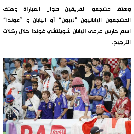
وهتف مشجعو الفريقين طوال المباراة وهتف
المشجعون اليابانيون ”نيبون“ أو اليابان و ”غوندا“
اسم حارس مرمى اليابان شويئتشي غوندا خلال ركلات
الترجيح.