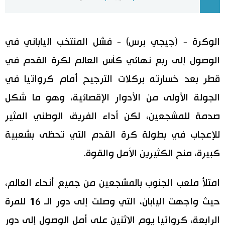
اليابان في فيديو
الوكرة - (جيجي برس) - فشل المنتخب الياباني في
مانغا وأنيمي
الوصول إلى ربع نهائي كأس العالم لكرة القدم في
علوم وتكنولوجيا
قطر بعد خسارته بركلات الترجيح أمام كرواتيا في
الجولة الأولى من الأدوار الإقصائية، وهو ما شكل
الأقسام
صدمة للمشجعين، لكن أداء الفريق الوطني المثير
صور
الأكثر تفاعلا
للإعجاب في بطولة كرة القدم التي تحظى بشعبية
كبيرة، منح الكثيرين الأمل والقوة.
أشخاص
اللغة اليابانية
تواصل معنا
امتلأ ملعب الجنوب بالمشجعين من جميع أنحاء العالم،
تجارب وآراء
موسوعة اليابان
حيث واجهت اليابان، التي وصلت إلى دور الـ 16 للمرة
سياسة
هو وهي
الرابعة، كرواتيا يوم الاثنين على أمل الوصول إلى دور