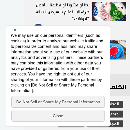
نيئًا أو مشويًا أو مطهيًا... أفضل
طرق الاستمتاع بالسردين الياباني
”إيواشي“
9
23/07/2026
”هابي“.. السترة التقليدية التي
تضفي روحًا خاصة على
المهرجانات اليابانية
10
05/08/2026
الكلمات الأكثر بحثا
المطبخ الياباني
ثقافة
اليابان
جيجي برس
مجتمع
الكاكي
المجتمع الياباني
تكنولوجيا