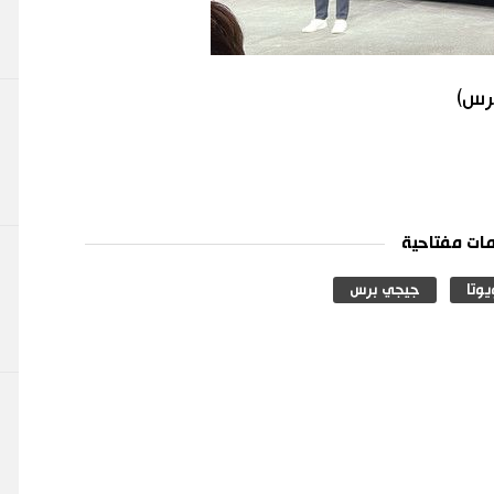
برس)
ات مفتاحية
يوتا
جيجي برس