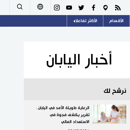
الأقسام
الأكثر تفاعلا
日本語
صور
اللغة اليابانية
English
أشخاص
موسوعة اليابان
简体字
أخبار اليابان
تجارب وآراء
هو وهي
繁體字
سياسة
المطبخ الياباني
Français
نرشح لك
اقتصاد
Español
مجتمع
الرعاية طويلة الأمد في اليابان..
Русский
تقرير يكشف فجوة في
الاستعداد المالي
ثقافة