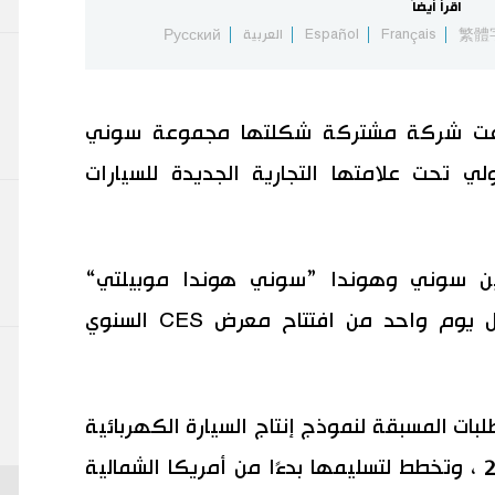
اقرأ أيضاً
繁體
Français
Español
العربية
Русский
فت شركة مشتركة شكلتها مجموعة سوني
تحت علامتها التجارية الجديدة للسيارات
ن سوني وهوندا ”سوني هوندا موبيلتي“
النموذج الأولي في لاس فيغاس، قبل يوم واحد من افتتاح معرض CES السنوي
بات المسبقة لنموذج إنتاج السيارة الكهربائية
الجديدة في النصف الأول من عام 2025 ، وتخطط لتسليمها بدءًا من أمريكا الشمالية