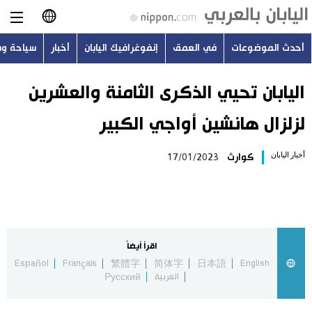
أحدث الموضوعات
في العمق
إنفوغرافيك اليابان
أخبار
سياحة و
日本語
English
اليابان تحيي الذكرى الثامنة والعشرين
لزلزال هانشين أواجي الكبير
简体字
أحدث الموضوعات
أخبار اليابان
كوارث
17/01/2023
繁體字
في العمق
Français
إنفوغرافيك اليابان
Español
اقرأ أيضاً
أخبار
Español
Français
繁體字
简体字
日本語
English
Русский
العربية
Русский
سياحة وسفر