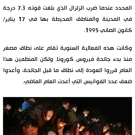
المحدد عندما ضرب الزلزال الذي بلغت قوته 7.3 درجة
اقتصاد
المطبخ الياباني
في المدينة والمناطق المحيطة بها في 17 يناير/
مجتمع
كانون الصاني 1995.
ثقافة
وكانت هذه الفعالية السنوية تقام على نطاق مصغر
منذ بدء جائحة فيروس كورونا. ولكن المنظمين هذا
لايف ستايل
العام قرروا العودة إلى نطاق ما قبل الجائحة، وأعدوا
طوكيو
ضعف عدد الفوانيس التي أعدت العام الماضي.
إعلان