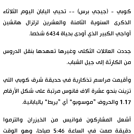
اليابان في فيديو
كوبي - (جيجي برس) -- تحيي اليابان اليوم الثلاثاء
الذكرى السنوية الثامنة والعشرين لزلزال هانشين
مانغا وأنيمي
أواجي الكبير الذي أودى بحياة 6434 شخصا.
علوم وتكنولوجيا
جددت العائلات الثكلى وغيرها تعهدها بنقل الدروس
الأقسام
من الكارثة إلى جيل الشباب.
صور
الأكثر تفاعلا
وأقيمت مراسم تذكارية في حديقة شرق كوبي التي
تزينت بنحو عشرة آلاف فانوس مرتبة على شكل الأرقام
أشخاص
اللغة اليابانية
تواصل معنا
1.17 والحروف ”موسوبو“ أي ”يربط“ ياليابانية.
تجارب وآراء
موسوعة اليابان
أشعل المشاركون فوانيس من الخيزران والتزموا
سياسة
هو وهي
دقيقة صمت في الساعة 5:46 صباحا، وهو الوقت