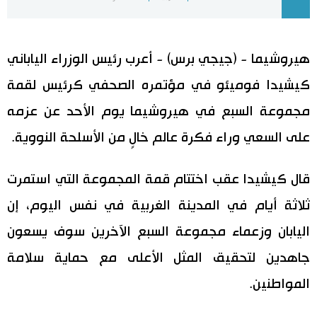
اليابان في فيديو
هيروشيما - (جيجي برس) - أعرب رئيس الوزراء الياباني
مانغا وأنيمي
كيشيدا فوميئو في مؤتمره الصحفي كرئيس لقمة
علوم وتكنولوجيا
مجموعة السبع في هيروشيما يوم الأحد عن عزمه
على السعي وراء فكرة عالم خالٍ من الأسلحة النووية.
الأقسام
قال كيشيدا عقب اختتام قمة المجموعة التي استمرت
صور
الأكثر تفاعلا
ثلاثة أيام في المدينة الغربية في نفس اليوم، إن
أشخاص
اللغة اليابانية
تواصل معنا
اليابان وزعماء مجموعة السبع الآخرين سوف يسعون
جاهدين لتحقيق المثل الأعلى مع حماية سلامة
تجارب وآراء
موسوعة اليابان
المواطنين.
سياسة
هو وهي