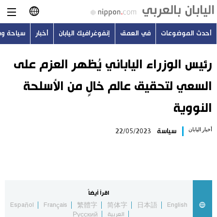
أحدث الموضوعات
في العمق
إنفوغرافيك اليابان
أخبار
سياحة و
日本語
English
رئيس الوزراء الياباني يُظهر العزم على
السعي لتحقيق عالم خالٍ من الأسلحة
简体字
أحدث الموضوعات
النووية
繁體字
في العمق
أخبار اليابان
سياسة
22/05/2023
Français
إنفوغرافيك اليابان
Español
أخبار
Русский
اقرأ أيضاً
سياحة وسفر
Español
Français
繁體字
简体字
日本語
English
العربية
Русский