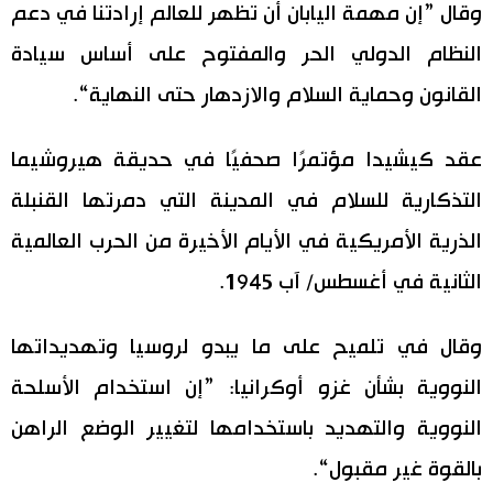
وقال ”إن مهمة اليابان أن تظهر للعالم إرادتنا في دعم
اقتصاد
المطبخ الياباني
النظام الدولي الحر والمفتوح على أساس سيادة
القانون وحماية السلام والازدهار حتى النهاية“.
مجتمع
عقد كيشيدا مؤتمرًا صحفيًا في حديقة هيروشيما
ثقافة
التذكارية للسلام في المدينة التي دمرتها القنبلة
لايف ستايل
الذرية الأمريكية في الأيام الأخيرة من الحرب العالمية
الثانية في أغسطس/ آب 1945.
طوكيو
وقال في تلميح على ما يبدو لروسيا وتهديداتها
إعلان
النووية بشأن غزو أوكرانيا: ”إن استخدام الأسلحة
النووية والتهديد باستخدامها لتغيير الوضع الراهن
بالقوة غير مقبول“.