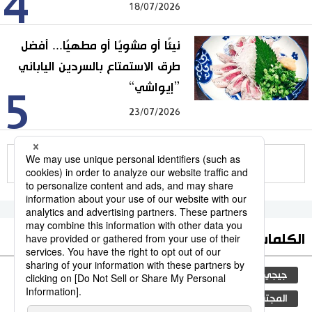
4
18/07/2026
نيئًا أو مشويًا أو مطهيًا... أفضل
طرق الاستمتاع بالسردين الياباني
”إيواشي“
5
23/07/2026
للمزيد
الكلمات الأكثر بحثا
جيجي برس
التعليم الياباني
ثقافة
اليابان
المجتمع الياباني
مجتمع
فن
تكنولوجيا