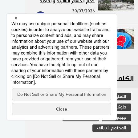
حجم الخسائر البشرية والمادية
9
30/07/2026
”هابي“.. السترة التقليدية التي
تضفي روحًا خاصة على
المهرجانات اليابانية
10
05/08/2026
الكلمات الأكثر بحثا
التعليم الياباني
مجتمع
الجنس
طوكيو
الفتيات
ثقافة
اليابان
جيجي برس
المطبخ الياباني
المجتمع الياباني