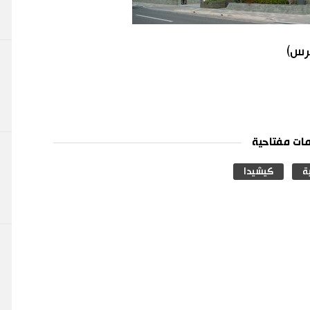
برس)
ات مفتاحية
ة
كيشيدا