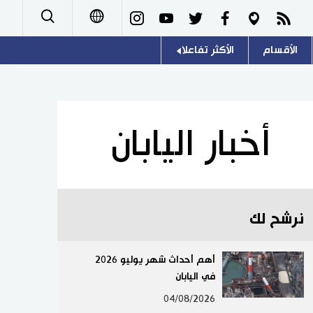
الأقسام
الأكثر تفاعلا
日本語
صور
اللغة اليابانية
English
أشخاص
موسوعة اليابان
简体字
أخبار اليابان
تجارب وآراء
هو وهي
繁體字
سياسة
المطبخ الياباني
Français
نرشح لك
اقتصاد
Español
مجتمع
أهم أحداث شهر يوليو 2026
Русский
في اليابان
ثقافة
04/08/2026