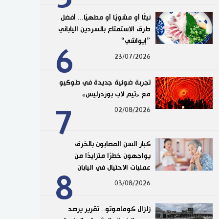
نيئًا أو مشويًا أو مطهيًا... أفضل
طرق الاستمتاع بالسردين الياباني
”إيواشي“
6
23/07/2026
تجربة ضوئية جديدة في طوكيو
مع «تيم لاب بوردرليس»
7
02/08/2026
كبار السن المصابون بالخرف
يواجهون خطرًا متزايدًا من
عمليات الاحتيال في اليابان
8
03/08/2026
زلزال كوماموتو.. تقرير يرصد