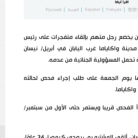
اقرأ أيضاً
繁體
Français
Español
العربية
Русский
أن يخضع رجل متهم بإلقاء متفجرات على رئيس
دينة واكاياما غرب اليابان في أبريل/ نيسان
تحمل المسؤولية الجنائية من عدمه.
 يوم الجمعة على طلب إجراء فحص لحالته
اكاياما.
أ الفحص قريبا ويستمر حتى الأول من سبتمبر/
في الحادث الذي وقع في 15 أبريل/ نيسان، ألقى المشتبه به، ريوجي كيمورا، 24 عامًا،