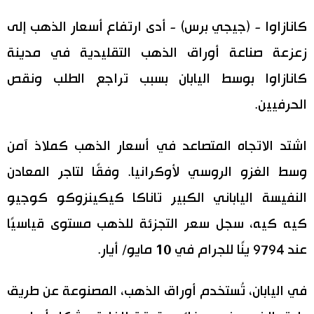
اليابان في فيديو
كانازاوا - (جيجي برس) - أدى ارتفاع أسعار الذهب إلى
زعزعة صناعة أوراق الذهب التقليدية في مدينة
مانغا وأنيمي
كانازاوا بوسط اليابان بسبب تراجع الطلب ونقص
علوم وتكنولوجيا
الحرفيين.
الأقسام
اشتد الاتجاه المتصاعد في أسعار الذهب كملاذ آمن
وسط الغزو الروسي لأوكرانيا. وفقًا لتاجر المعادن
صور
الأكثر تفاعلا
النفيسة الياباني الكبير تاناكا كيكينزوكو كوجيو
أشخاص
كيه كيه، سجل سعر التجزئة للذهب مستوى قياسيًا
اللغة اليابانية
تواصل معنا
عند 9794 ينًا للجرام في 10 مايو/ أيار.
تجارب وآراء
موسوعة اليابان
في اليابان، تُستخدم أوراق الذهب، المصنوعة عن طريق
سياسة
هو وهي