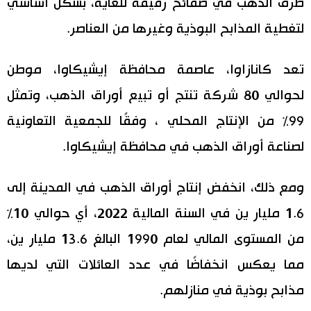
طرق الذهب في صفائح رقيقة للغاية، بشكل أساسي
اقتصاد
لتغطية المذابح البوذية وغيرها من العناصر.
المطبخ الياباني
مجتمع
تعد كانازاوا، عاصمة محافظة إيشيكاوا، موطن
لحوالي 80 شركة تنتج أو تبيع أوراق الذهب، وتمثل
ثقافة
99٪ من الإنتاج المحلي ، وفقًا للجمعية التعاونية
لصناعة أوراق الذهب في محافظة إيشيكاوا.
لايف ستايل
طوكيو
ومع ذلك، انخفض إنتاج أوراق الذهب في المدينة إلى
1.6 مليار ين في السنة المالية 2022، أي حوالي 10٪
إعلان
من المستوى المالي لعام 1990 البالغ 13.6 مليار ين،
مما يعكس انخفاضًا في عدد العائلات التي لديها
مذابح بوذية في منازلهم.