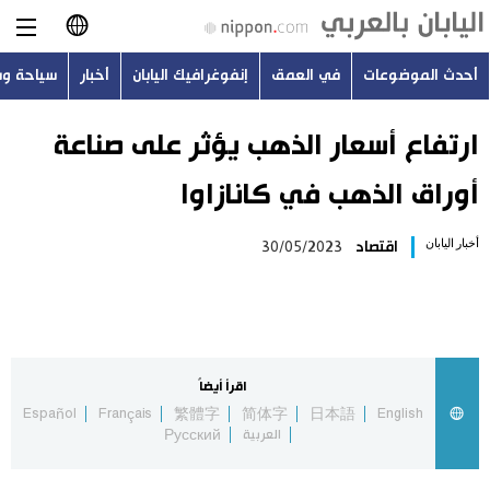
أحدث الموضوعات
في العمق
إنفوغرافيك اليابان
أخبار
سياحة و
日本語
English
ارتفاع أسعار الذهب يؤثر على صناعة
أوراق الذهب في كانازاوا
简体字
أحدث الموضوعات
أخبار اليابان
اقتصاد
30/05/2023
繁體字
في العمق
Français
إنفوغرافيك اليابان
Español
اقرأ أيضاً
أخبار
Español
Français
繁體字
简体字
日本語
English
Русский
العربية
Русский
سياحة وسفر