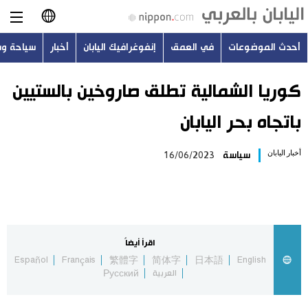
أحدث الموضوعات
في العمق
إنفوغرافيك اليابان
أخبار
سياحة و
日本語
English
كوريا الشمالية تطلق صاروخين بالستيين
باتجاه بحر اليابان
简体字
أحدث الموضوعات
أخبار اليابان
سياسة
16/06/2023
繁體字
في العمق
Français
إنفوغرافيك اليابان
Español
اقرأ أيضاً
أخبار
Español
Français
繁體字
简体字
日本語
English
Русский
العربية
Русский
سياحة وسفر