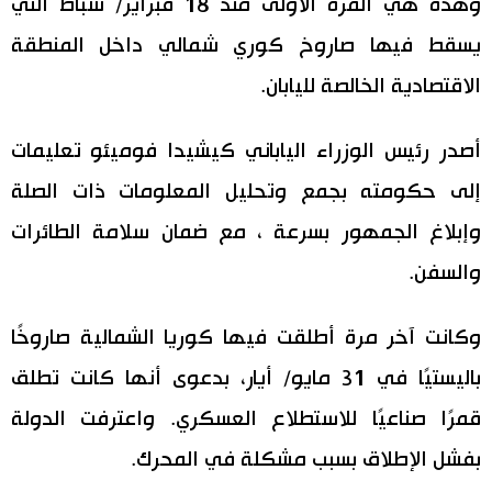
وهذه هي المرة الأولى منذ 18 فبراير/ شباط التي
اقتصاد
يسقط فيها صاروخ كوري شمالي داخل المنطقة
المطبخ الياباني
الاقتصادية الخالصة لليابان.
مجتمع
أصدر رئيس الوزراء الياباني كيشيدا فوميئو تعليمات
ثقافة
إلى حكومته بجمع وتحليل المعلومات ذات الصلة
وإبلاغ الجمهور بسرعة ، مع ضمان سلامة الطائرات
لايف ستايل
والسفن.
طوكيو
وكانت آخر مرة أطلقت فيها كوريا الشمالية صاروخًا
إعلان
باليستيًا في 31 مايو/ أيار، بدعوى أنها كانت تطلق
قمرًا صناعيًا للاستطلاع العسكري. واعترفت الدولة
بفشل الإطلاق بسبب مشكلة في المحرك.