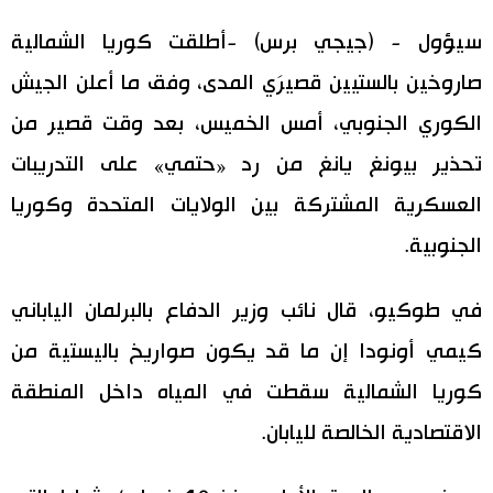
اليابان في فيديو
سيؤول - (جيجي برس) -أطلقت كوريا الشمالية
صاروخين بالستيين قصيرَي المدى، وفق ما أعلن الجيش
مانغا وأنيمي
الكوري الجنوبي، أمس الخميس، بعد وقت قصير من
علوم وتكنولوجيا
تحذير بيونغ يانغ من رد «حتمي» على التدريبات
العسكرية المشتركة بين الولايات المتحدة وكوريا
الأقسام
الجنوبية.
صور
الأكثر تفاعلا
في طوكيو، قال نائب وزير الدفاع بالبرلمان الياباني
أشخاص
كيمي أونودا إن ما قد يكون صواريخ باليستية من
اللغة اليابانية
تواصل معنا
كوريا الشمالية سقطت في المياه داخل المنطقة
تجارب وآراء
موسوعة اليابان
الاقتصادية الخالصة لليابان.
سياسة
هو وهي