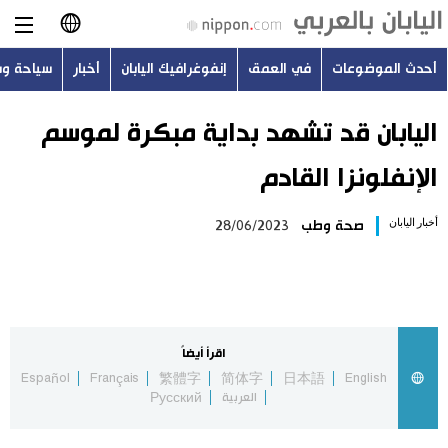
أحدث الموضوعات
في العمق
إنفوغرافيك اليابان
أخبار
سياحة و
日本語
English
اليابان قد تشهد بداية مبكرة لموسم
الإنفلونزا القادم
简体字
أحدث الموضوعات
أخبار اليابان
صحة وطب
28/06/2023
繁體字
في العمق
Français
إنفوغرافيك اليابان
Español
اقرأ أيضاً
أخبار
Español
Français
繁體字
简体字
日本語
English
Русский
العربية
Русский
سياحة وسفر