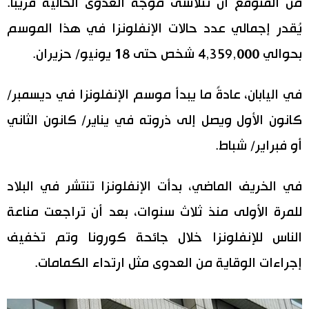
من المتوقع أن تتلاشى موجة العدوى الحالية قريبًا.
اقتصاد
يُقدر إجمالي عدد حالات الإنفلونزا في هذا الموسم
المطبخ الياباني
بحوالي 4,359,000 شخص حتى 18 يونيو/ حزيران.
مجتمع
في اليابان، عادةً ما يبدأ موسم الإنفلونزا في ديسمبر/
ثقافة
كانون الأول ويصل إلى ذروته في يناير/ كانون الثاني
أو فبراير/ شباط.
لايف ستايل
طوكيو
في الخريف الماضي، بدأت الإنفلونزا تنتشر في البلاد
للمرة الأولى منذ ثلاث سنوات، بعد أن تراجعت مناعة
إعلان
الناس للإنفلونزا خلال جائحة كورونا وتم تخفيف
إجراءات الوقاية من العدوى مثل ارتداء الكمامات.