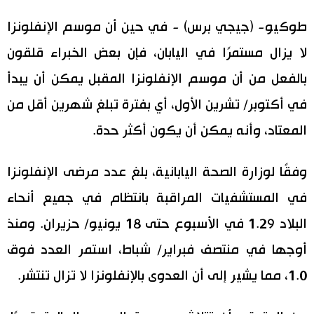
اليابان في فيديو
طوكيو- (جيجي برس) - في حين أن موسم الإنفلونزا
لا يزال مستمرًا في اليابان، فإن بعض الخبراء قلقون
مانغا وأنيمي
بالفعل من أن موسم الإنفلونزا المقبل يمكن أن يبدأ
علوم وتكنولوجيا
في أكتوبر/ تشرين الأول، أي بفترة تبلغ شهرين أقل من
المعتاد، وأنه يمكن أن يكون أكثر حدة.
الأقسام
وفقًا لوزارة الصحة اليابانية، بلغ عدد مرضى الإنفلونزا
صور
الأكثر تفاعلا
في المستشفيات المراقبة بانتظام في جميع أنحاء
أشخاص
البلاد 1.29 في الأسبوع حتى 18 يونيو/ حزيران. ومنذ
اللغة اليابانية
تواصل معنا
أوجها في منتصف فبراير/ شباط، استمر العدد فوق
تجارب وآراء
موسوعة اليابان
1.0، مما يشير إلى أن العدوى بالإنفلونزا لا تزال تنتشر.
سياسة
هو وهي