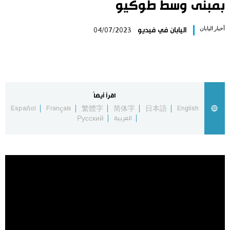
بمبنى وسط طوكيو
اليابان في فيديو
أخبار اليابان
اليابان في فيديو
04/07/2023
مانغا وأنيمي
علوم وتكنولوجيا
اقرأ أيضاً
الأقسام
Español
Français
繁體字
简体字
日本語
English
العربية
Русский
صور
الأكثر تفاعلا
أشخاص
اللغة اليابانية
تواصل معنا
تجارب وآراء
موسوعة اليابان
سياسة
هو وهي