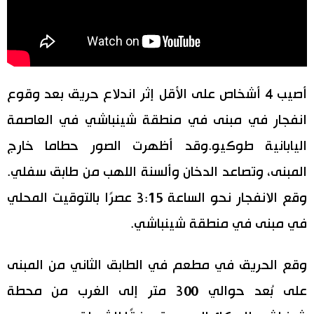
اقتصاد
المطبخ الياباني
مجتمع
أصيب 4 أشخاص على الأقل إثر اندلاع حريق بعد وقوع
ثقافة
انفجار في مبنى في منطقة شينباشي في العاصمة
اليابانية طوكيو.وقد أظهرت الصور حطاما خارج
لايف ستايل
المبنى، وتصاعد الدخان وألسنة اللهب من طابق سفلي.
طوكيو
وقع الانفجار نحو الساعة 3:15 عصرًا بالتوقيت المحلي
في مبنى في منطقة شينباشي.
إعلان
وقع الحريق في مطعم في الطابق الثاني من المبنى
على بُعد حوالي 300 متر إلى الغرب من محطة