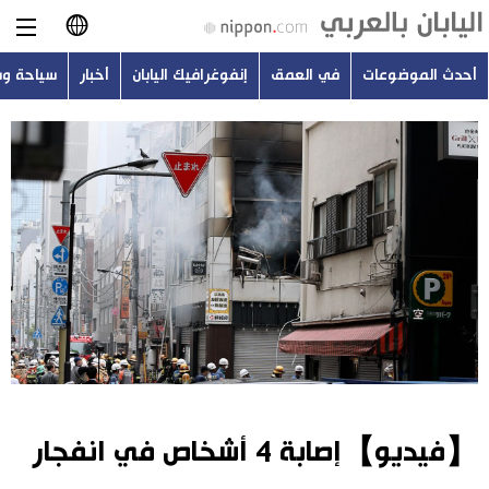
أحدث الموضوعات
في العمق
إنفوغرافيك اليابان
أخبار
سياحة و
日本語
English
简体字
أحدث الموضوعات
繁體字
في العمق
Français
إنفوغرافيك اليابان
Español
أخبار
Русский
【فيديو】إصابة 4 أشخاص في انفجار
سياحة وسفر