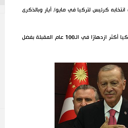
دة انتخابه كرئيس لتركيا في مايو/ أيار وبالذكرى
أعرب كيشيدا عن توقعاته بأن تصبح تركيا أكثر ازدهارًا في الـ100 عام المقبلة بفضل