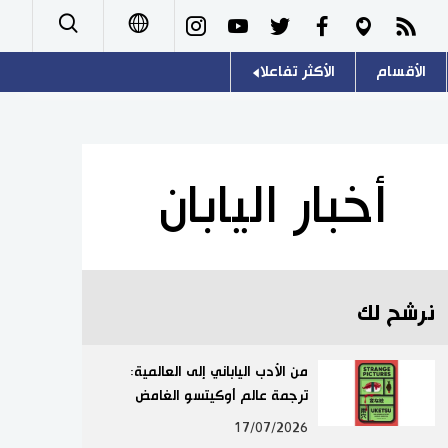
الأقسام
الأكثر تفاعلا
日本語
صور
اللغة اليابانية
English
أشخاص
موسوعة اليابان
简体字
أخبار اليابان
تجارب وآراء
هو وهي
繁體字
سياسة
المطبخ الياباني
Français
نرشح لك
اقتصاد
Español
مجتمع
من الأدب الياباني إلى العالمية:
Русский
ترجمة عالم أوكيتسو الغامض
ثقافة
17/07/2026