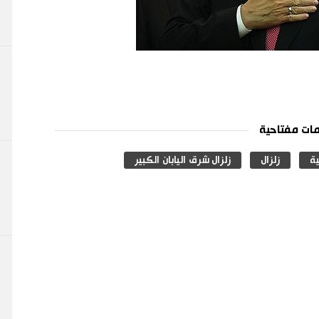
ات مفتاحية
ية
زلزال
زلزال شرق اليابان الكبير