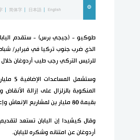
字
简体字
日本語
English
طوكيو - (جيجي برس) - ستقدم اليابان 
الذي ضرب جنوب تركيا في فبراير/ شباط،
للرئيس التركي رجب طيب أردوغان خلال 
وستشمل ا
المنكوبة بالزلزال على إزالة الأنقاض 
بقيمة 80 مليار ين لمشاريع الإنعاش وإعادة الإعمار.
وقال كيشيدا إن اليابان تستعد لتقدي
أردوغان عن امتنانه وشكره لليابان.