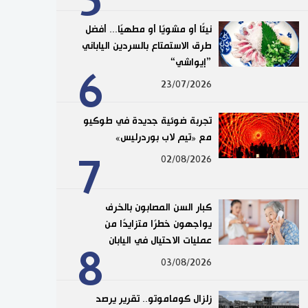
5
نيئًا أو مشويًا أو مطهيًا... أفضل
طرق الاستمتاع بالسردين الياباني
”إيواشي“
6
23/07/2026
تجربة ضوئية جديدة في طوكيو
مع «تيم لاب بوردرليس»
7
02/08/2026
كبار السن المصابون بالخرف
يواجهون خطرًا متزايدًا من
عمليات الاحتيال في اليابان
8
03/08/2026
زلزال كوماموتو.. تقرير يرصد