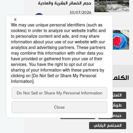
حجم الخسائر البشرية والمادية
9
30/07/2026
”هابي“.. السترة التقليدية التي
تضفي روحًا خاصة على
المهرجانات اليابانية
10
05/08/2026
الكلمات الأكثر بحثا
التعليم الياباني
مجتمع
الجنس
طوكيو
الفتيات
ثقافة
اليابان
جيجي برس
المطبخ الياباني
المجتمع الياباني