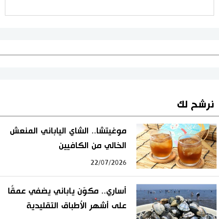
نرشح لك
موغيتشا.. الشاي الياباني المنعش
الخالي من الكافيين
22/07/2026
أساري.. مكوّن ياباني يضفي عمقًا
على أشهر الأطباق التقليدية