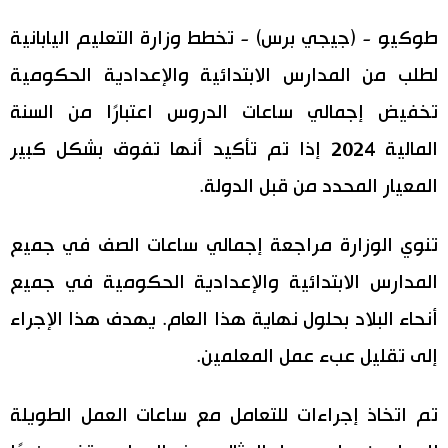
اليابان في فيديو
طوكيو - (جيجي برس) - تخطط وزارة التعليم اليابانية
لطلب من المدارس الابتدائية والإعدادية الحكومية
مانغا وأنيمي
تخفيض إجمالي ساعات الدروس اعتبارًا من السنة
علوم وتكنولوجيا
المالية 2024 إذا تم تأكيد أنها تفوق بشكل كبير
المعيار المحدد من قبل الدولة.
الأقسام
تنوي الوزارة مراجعة إجمالي ساعات الصف في جميع
صور
الأكثر تفاعلا
المدارس الابتدائية والإعدادية الحكومية في جميع
أشخاص
أنحاء البلاد بحلول نهاية هذا العام. يهدف هذا الإجراء
اللغة اليابانية
تواصل معنا
إلى تقليل عبء عمل المعلمين.
تجارب وآراء
موسوعة اليابان
تم اتخاذ إجراءات للتعامل مع ساعات العمل الطويلة
سياسة
هو وهي