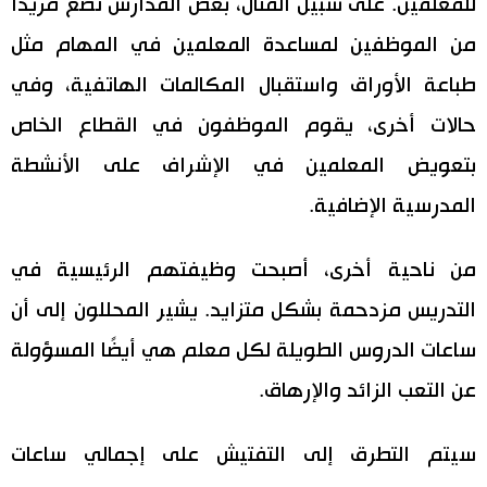
للمعلمين. على سبيل المثال، بعض المدارس تضع مزيدًا
اقتصاد
من الموظفين لمساعدة المعلمين في المهام مثل
المطبخ الياباني
طباعة الأوراق واستقبال المكالمات الهاتفية، وفي
مجتمع
حالات أخرى، يقوم الموظفون في القطاع الخاص
بتعويض المعلمين في الإشراف على الأنشطة
ثقافة
المدرسية الإضافية.
لايف ستايل
من ناحية أخرى، أصبحت وظيفتهم الرئيسية في
طوكيو
التدريس مزدحمة بشكل متزايد. يشير المحللون إلى أن
ساعات الدروس الطويلة لكل معلم هي أيضًا المسؤولة
إعلان
عن التعب الزائد والإرهاق.
سيتم التطرق إلى التفتيش على إجمالي ساعات