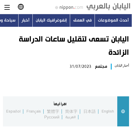
أحدث الموضوعات
في العمق
إنفوغرافيك اليابان
أخبار
سياحة و
日本語
English
اليابان تسعى لتقليل ساعات الدراسة
الزائدة
简体字
أحدث الموضوعات
أخبار اليابان
مجتمع
31/07/2023
繁體字
في العمق
Français
إنفوغرافيك اليابان
Español
اقرأ أيضاً
أخبار
Español
Français
繁體字
简体字
日本語
English
Русский
العربية
Русский
سياحة وسفر