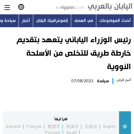
أحدث الموضوعات
في العمق
إنفوغرافيك اليابان
أخبار
سياحة و
日本語
English
رئيس الوزراء الياباني يتعهد بتقديم
خارطة طريق للتخلص من الأسلحة
简体字
أحدث الموضوعات
النووية
繁體字
في العمق
أخبار اليابان
سياسة
07/08/2023
Français
إنفوغرافيك اليابان
Español
أخبار
Русский
اقرأ أيضاً
سياحة وسفر
Español
Français
繁體字
简体字
日本語
English
العربية
Русский