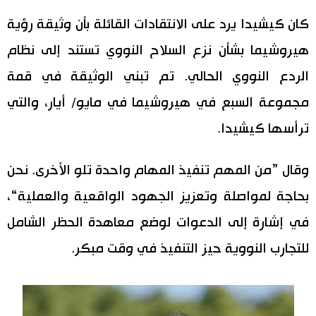
كان كيشيدا يرد على الانتقادات القائلة بأن وثيقة رؤية
اقتصاد
المطبخ الياباني
هيروشيما بشأن نزع السلاح النووي تستند إلى نظام
مجتمع
الردع النووي الحالي. تم تبني الوثيقة في قمة
مجموعة السبع في هيروشيما في مايو/ أيار، والتي
ثقافة
ترأسها كيشيدا.
لايف ستايل
وقال ”من المهم تنفيذ المهام واحدة تلو الأخرى. نحن
طوكيو
بحاجة لمواصلة وتعزيز الجهود الواقعية والعملية“،
في إشارة إلى الدعوات لوضع معاهدة الحظر الشامل
إعلان
للتجارب النووية حيز التنفيذ في وقت مبكر.