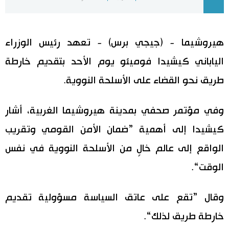
اليابان في فيديو
هيروشيما - (جيجي برس) - تعهد رئيس الوزراء
مانغا وأنيمي
الياباني كيشيدا فوميئو يوم الأحد بتقديم خارطة
علوم وتكنولوجيا
طريق نحو القضاء على الأسلحة النووية.
الأقسام
وفي مؤتمر صحفي بمدينة هيروشيما الغربية، أشار
كيشيدا إلى أهمية ”ضمان الأمن القومي وتقريب
صور
الأكثر تفاعلا
الواقع إلى عالم خالٍ من الأسلحة النووية في نفس
أشخاص
اللغة اليابانية
تواصل معنا
الوقت“.
تجارب وآراء
موسوعة اليابان
وقال ”تقع على عاتق السياسة مسؤولية تقديم
خارطة طريق لذلك“.
سياسة
هو وهي