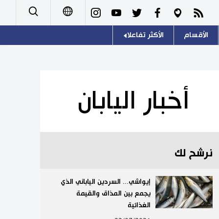
الأقسام
الأكثر تفاعلا
日本語
صور
اللغة اليابانية
English
أشخاص
موسوعة اليابان
简体字
أخبار اليابان
تجارب وآراء
هو وهي
繁體字
سياسة
المطبخ الياباني
Français
نرشح لك
اقتصاد
Español
مجتمع
إيواشي... السردين الياباني الذي
Русский
يجمع بين المذاق والقيمة
الغذائية
ثقافة