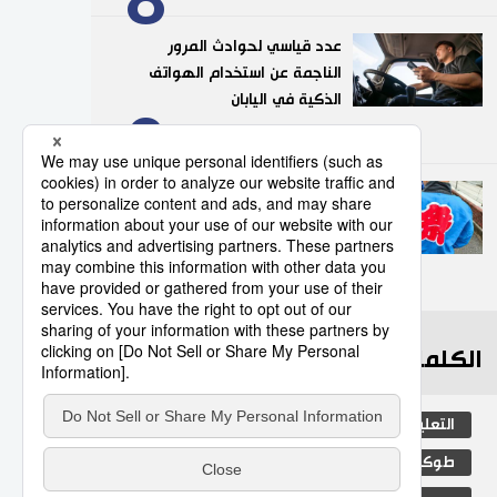
عدد قياسي لحوادث المرور
الناجمة عن استخدام الهواتف
الذكية في اليابان
9
10/07/2026
”هابي“.. السترة التقليدية التي
تضفي روحًا خاصة على
المهرجانات اليابانية
10
05/08/2026
الكلمات الأكثر بحثا
التعليم الياباني
مجتمع
ثقافة
طوكيو
الجنس
الفتيات
اليابان