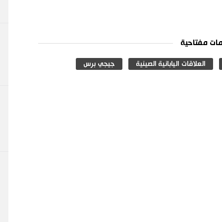
ات مفتاحية
العلاقات اليابانية الصينية
جيجي برس