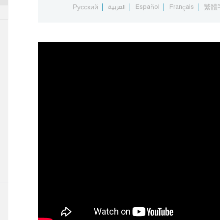
繁體
Français
Español
العربية
Русский