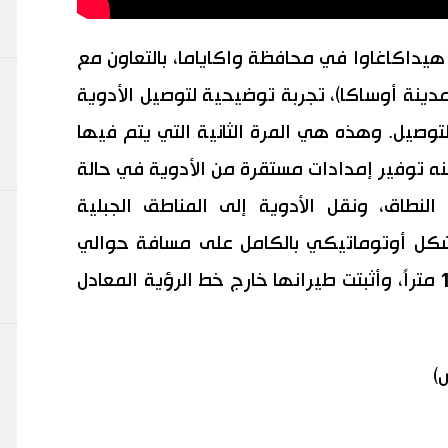
هيداكاغاوا في محافظة واكاياما، بالتعاون مع
عة واكاياما الطبية وشركة KSK (مدينة أوساكا)، تجربة توضيحية لتوصيل الأدوية
لتوصيل. وهذه هي المرة الثانية التي يتم فيها
ه توفير إمدادات مستقرة من الأدوية في حالة
نطاق، ونقل الأدوية إلى المناطق الجبلية
بشكل أوتوماتيكي بالكامل على مسافة حوالي
21 كيلومتراً وعلى ارتفاع أكثر من 150 متراً، وأثبتت طيرانها خارج خط الرؤية المعادل
)