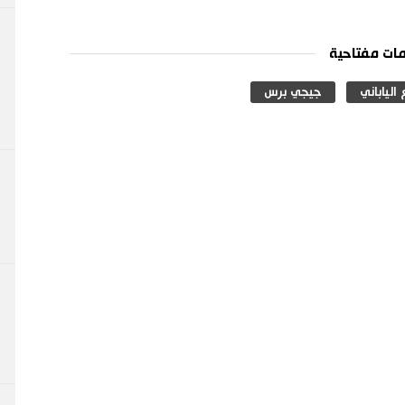
ات مفتاحية
الياباني
جيجي برس