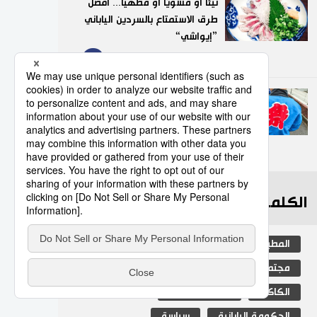
نيئًا أو مشويًا أو مطهيًا... أفضل
طرق الاستمتاع بالسردين الياباني
”إيواشي“
9
23/07/2026
”هابي“.. السترة التقليدية التي
تضفي روحًا خاصة على
المهرجانات اليابانية
10
05/08/2026
الكلمات الأكثر بحثا
المطبخ الياباني
ثقافة
اليابان
مجتمع
جيجي برس
المجتمع الياباني
الكاكي
التعليم الياباني
الحكومة اليابانية
سياسة