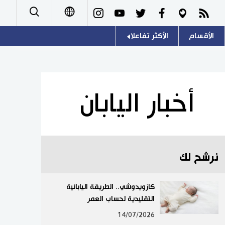
الأقسام
الأكثر تفاعلا
日本語
صور
اللغة اليابانية
English
أشخاص
موسوعة اليابان
简体字
أخبار اليابان
تجارب وآراء
هو وهي
繁體字
سياسة
المطبخ الياباني
Français
نرشح لك
اقتصاد
Español
مجتمع
كازويدوشي.. الطريقة اليابانية
Русский
التقليدية لحساب العمر
ثقافة
14/07/2026