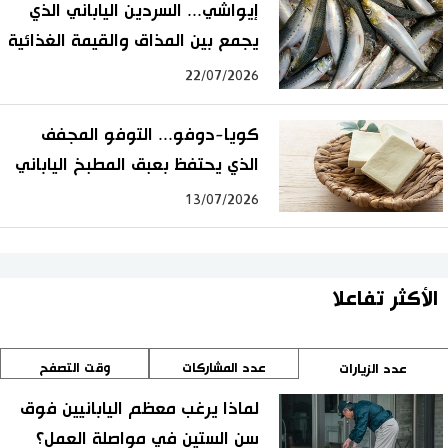
إيواشي... السردين الياباني الذي
يجمع بين المذاق والقيمة الغذائية
22/07/2026
كويا-دوفو... التوفو المجفف
الذي يحتفظ بعبق المطبخ الياباني
13/07/2026
الأكثر تفاعلا
عدد المشاركات
وقت التصفح
عدد الزيارات
لماذا يرغب معظم اليابانيين فوق
سن الستين في مواصلة العمل؟