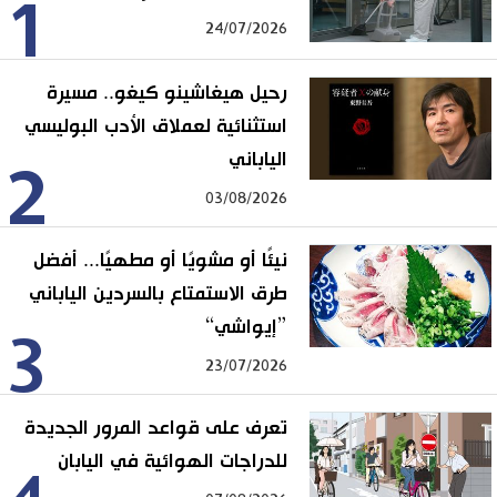
1
24/07/2026
رحيل هيغاشينو كيغو.. مسيرة
استثنائية لعملاق الأدب البوليسي
الياباني
2
03/08/2026
نيئًا أو مشويًا أو مطهيًا... أفضل
طرق الاستمتاع بالسردين الياباني
”إيواشي“
3
23/07/2026
تعرف على قواعد المرور الجديدة
للدراجات الهوائية في اليابان