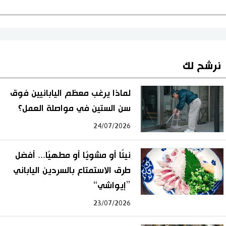
نرشح لك
لماذا يرغب معظم اليابانيين فوق
سن الستين في مواصلة العمل؟
24/07/2026
نيئًا أو مشويًا أو مطهيًا... أفضل
طرق الاستمتاع بالسردين الياباني
”إيواشي“
23/07/2026