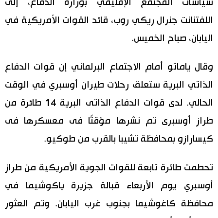
سياسات المجتمع الإقليمي بوزارة الدفاع، إلى
اقتصاد
اللفتنانت جنرال ريكي روب، قائد القوات الأمريكية في
المطبخ الياباني
اليابان، صباح الخميس.
مجتمع
وقال ياماتو أمام الاجتماع البرلماني إن قوات الدفاع
ثقافة
الذاتي البرية ستعلق رحلات طيران أوسبري في الوقت
الحالي. لدى قوات الدفاع الذاتى البرية 14 طائرة من
لايف ستايل
طراز أوسبرى تم نشرها مؤقتًا فى معسكرها فى
طوكيو
كيسارازو بمحافظة تشيبا بالقرب من طوكيو.
إعلان
تحطمت طائرة تابعة للقوات الجوية الأمريكية من طراز
أوسبري يوم الأربعاء قبالة جزيرة ياكوشيما في
محافظة كاغوشيما بجنوب غرب اليابان. وتم العثور