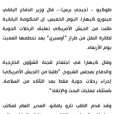
اليابان في فيديو
طوكيو - (جيجي برس)-- قال وزير الدفاع الياباني
مينورو كيهارا، اليوم الخميس، إن الحكومة اليابانية
مانغا وأنيمي
طلبت من الجيش الأمريكي تعليق الرحلات الجوية
علوم وتكنولوجيا
لطائرة النقل من طراز ”أوسبري“ بعد تحطمها المميت
يوم الأربعاء.
الأقسام
وقال كيهارا في اجتماع للجنة الشؤون الخارجية
صور
الأكثر تفاعلا
والدفاع بمجلس الشيوخ، ”طلبنا من (الجيش الأمريكي)
أشخاص
إجراء رحلات جوية فقط بعد التأكد من السلامة،
اللغة اليابانية
تواصل معنا
باستثناء عمليات البحث والإنقاذ“.
تجارب وآراء
موسوعة اليابان
وقد قدم الطلب تارو ياماتو، المدير العام لمكتب
سياسة
هو وهي