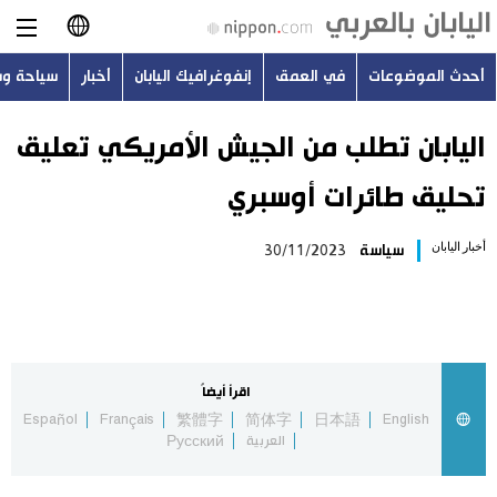
أحدث الموضوعات
في العمق
إنفوغرافيك اليابان
أخبار
سياحة و
日本語
English
اليابان تطلب من الجيش الأمريكي تعليق
تحليق طائرات أوسبري
简体字
أحدث الموضوعات
أخبار اليابان
سياسة
30/11/2023
繁體字
في العمق
Français
إنفوغرافيك اليابان
Español
اقرأ أيضاً
أخبار
Español
Français
繁體字
简体字
日本語
English
Русский
العربية
Русский
سياحة وسفر