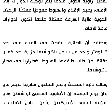
تعديل زاوية الدوار. عندما يتم توجيه الدوارات إلى
اقتصاد
الأعلى، يصبح الإقلاع والهبوط عموديًا ممكنًا. الرحلات
المطبخ الياباني
الجوية عالية السرعة ممكنة عندما تكون الدوارات
مجتمع
مائلة للأمام.
ثقافة
ويعتقد أن الطائرة سقطت في المياه على بعد
كيلومتر واحد من ساحل ياكوشيما جزيرة بعد خمس
لايف ستايل
دقائق من طلب طاقمها الهبوط اضطراريا في مطار
طوكيو
ياكوشيما.
إعلان
وقالت نائبة المتحدث باسم البنتاغون سابرينا سينغ في
بيان يوم الجمعة إن الأولوية القصوى لواشنطن هي
سلامة الجنود الأميركيين وأمن اليابان الإقليمي.