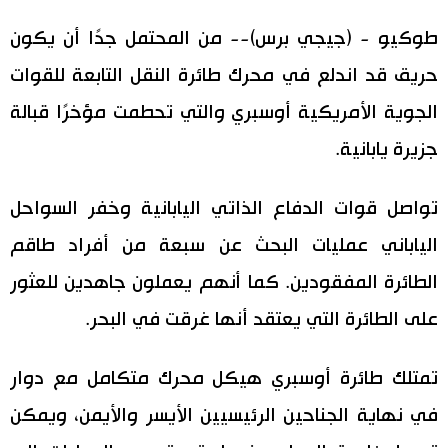
اليابان في فيديو
طوكيو - (جيجي برس)-- من المحتمل جدًا أن يكون
حريق قد اندلع في محرك طائرة النقل التابعة للقوات
مانغا وأنيمي
الجوية الأمريكية أوسبري والتي تحطمت مؤخرًا قبالة
علوم وتكنولوجيا
جزيرة يابانية.
الأقسام
تواصل قوات الدفاع الذاتي اليابانية وخفر السواحل
الياباني عمليات البحث عن سبعة من أفراد طاقم
صور
الأكثر تفاعلا
الطائرة المفقودين. كما أنهم يعملون جاهدين للعثور
أشخاص
على الطائرة التي يعتقد أنها غرقت في البحر.
اللغة اليابانية
تواصل معنا
تجارب وآراء
موسوعة اليابان
تمتلك طائرة أوسبري هيكل محرك متكامل مع دوار
في نهاية الجناحين الرئيسيين الأيسر والأيمن، ويمكن
سياسة
هو وهي