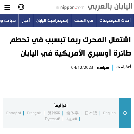
أحدث الموضوعات
في العمق
إنفوغرافيك اليابان
أخبار
سياحة و
日本語
English
اشتعال المحرك ربما تبسبب في تحطم
طائرة أوسبري الأمريكية في اليابان
简体字
أحدث الموضوعات
أخبار اليابان
سياسة
04/12/2023
繁體字
في العمق
Français
إنفوغرافيك اليابان
Español
اقرأ أيضاً
أخبار
Español
Français
繁體字
简体字
日本語
English
Русский
العربية
Русский
سياحة وسفر